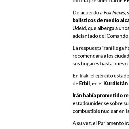
oficina presidencial de E
De acuerdo a
Fox News,
balísticos de medio alc
Udeid, que alberga a uno
adelantado del Comando
La respuesta iraní llega
recomendara a los ciudad
sus hogares hasta nuevo a
En Irak, el ejército esta
de
Erbil
, en el
Kurdistán
Irán había prometido r
estadounidense sobre sus
combustible nuclear en I
A su vez, el Parlamento ir