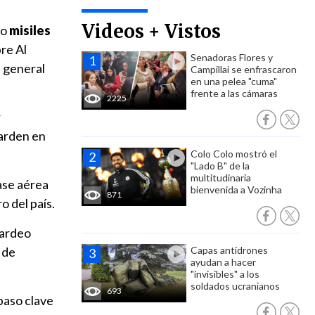
Videos + Vistos
do
misiles
bre Al
Senadoras Flores y
l general
Campillai se enfrascaron
en una pelea "cuma"
frente a las cámaras
2225
r
uarden en
Colo Colo mostró el
"Lado B" de la
multitudinaria
ase aérea
bienvenida a Vozinha
871
ro del país.
bardeo
 de
Capas antidrones
ayudan a hacer
"invisibles" a los
soldados ucranianos
693
 paso clave