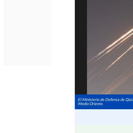
El Ministerio de Defensa de Qata
Medio Oriente.