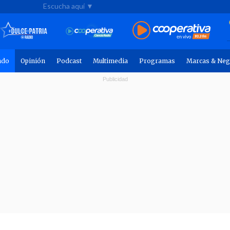
Escucha aquí ▼
ndo
Opinión
Podcast
Multimedia
Programas
Marcas & Neg