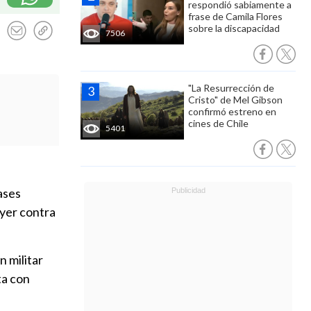
respondió sabiamente a
frase de Camila Flores
sobre la discapacidad
7506
"La Resurrección de
Cristo" de Mel Gibson
confirmó estreno en
cines de Chile
5401
ases
ayer contra
n militar
ta con