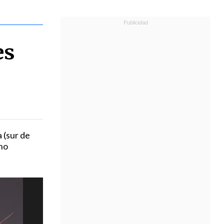
es
 (sur de
ino