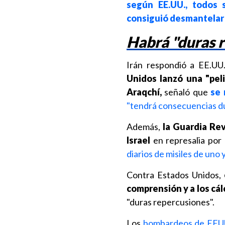
según EE.UU., todos s
consiguió desmantelar
Habrá "duras 
Irán respondió a EE.UU.
Unidos lanzó una "peli
Araqchí,
señaló que
se 
"tendrá consecuencias d
Además,
la Guardia Rev
Israel
en represalia por 
diarios de misiles de uno 
Contra Estados Unidos,
comprensión y a los cálc
"duras repercusiones".
Los
bombardeos de EEU