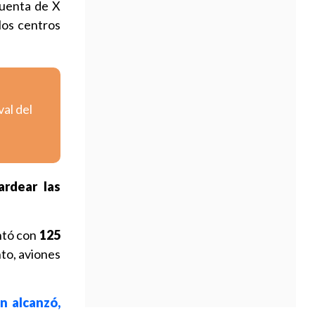
cuenta de X
los centros
val del
ardear las
tó con
125
to, aviones
n alcanzó,