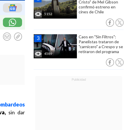
Cristo" de Mel Gibson
confirmó estreno en
cines de Chile
5152
Caos en "Sin Filtros":
Panelistas trataron de
"carnicero" a Crespo y se
retiraron del programa
4589
bombardeos
va,
sin dar