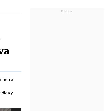
o
va
 contra
idida y