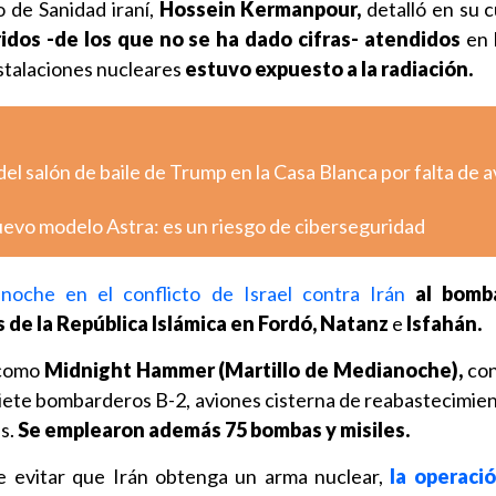
o de Sanidad iraní,
Hossein Kermanpour,
detalló en su 
idos -de los que no se ha dado cifras- atendidos
en 
nstalaciones nucleares
estuvo expuesto a la radiación.
el salón de baile de Trump en la Casa Blanca por falta de a
uevo modelo Astra: es un riesgo de ciberseguridad
noche en el conflicto de Israel contra Irán
al bomb
 de la República Islámica en Fordó, Natanz
e
Isfahán.
 como
Midnight Hammer (Martillo de Medianoche),
con
iete bombarderos B-2, aviones cisterna de reabastecimien
s.
Se emplearon además 75 bombas y misiles.
 de evitar que Irán obtenga un arma nuclear,
la operació