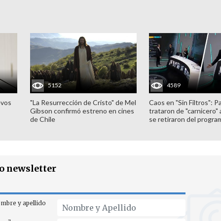
5152
4589
evos
"La Resurrección de Cristo" de Mel
Caos en "Sin Filtros": P
Gibson confirmó estreno en cines
trataron de "carnicero"
de Chile
se retiraron del progra
ro newsletter
mbre y apellido