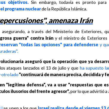
us objetivos.
Sin embargo, todavía es pronto para 
 el programa nuclear
de la República Islámica.
repercusiones", amenaza Irán
 asegurando, a través del Ministerio de Exteriores, 
grosa guerra" contra Irán
y el ministro de Exteriores 
reservan "todas las opciones" para defenderse
y que
uraderas".
olucionaria aseguró que la operación que ya desarro
los ataques lanzados el 13 de julio y que
ha supuesto l
y otro lado
"continuará de manera precisa, decidida y fe
en "legítima defensa", va a usar "respuestas que es
ulos ilusorios del frente agresor",
por lo que advirtió a
U
se unen a los que
Israel realiza desde el viernes 13 