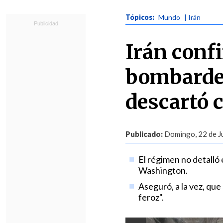
Tópicos:
Mundo
| Irán
Irán conf
bombardeo
descartó 
Publicado:
Domingo, 22 de Ju
El régimen no detalló
Washington.
Aseguró, a la vez, que
feroz".