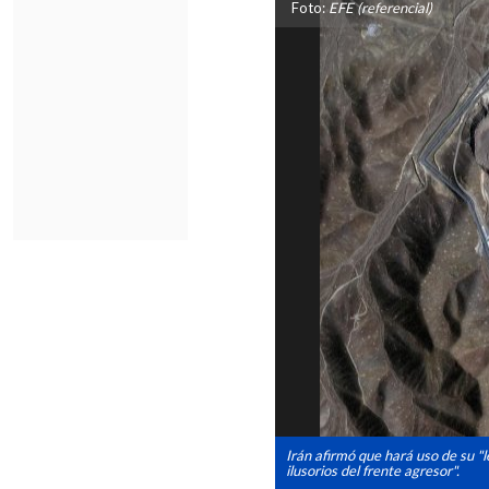
Foto:
EFE (referencial)
Irán afirmó que hará uso de su "
ilusorios del frente agresor".