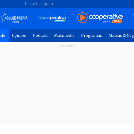
Escucha aquí ▼
ndo
Opinión
Podcast
Multimedia
Programas
Marcas & Neg