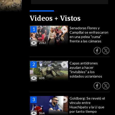
Videos + Vistos
Senadoras Flores y
Campillai se enfrascaron
en una pelea "cuma"
frente a las cámaras
2017
Capas antidrones
ayudan a hacer
"invisibles" a los
soldados ucranianos
638
Goldberg: Se reveló el
vínculo entre
Huachipato y la U que
por tanto tiempo
364