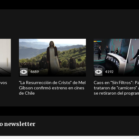
4689
4192
evos
"La Resurrección de Cristo" de Mel
Caos en "Sin Filtros": P
Gibson confirmó estreno en cines
trataron de "carnicero"
de Chile
se retiraron del progra
ro newsletter