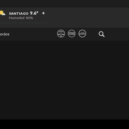
+
+
+
9.6°
SANTIAGO
Humedad
80%
ocios