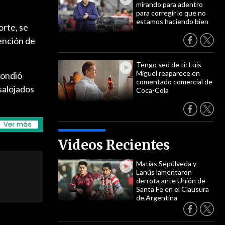
mirando para adentro
para corregir lo que no
estamos haciendo bien
orte, se
tención de
Tengo sed de ti: Luis
Miguel reaparece en
pondió
comentado comercial de
salojados
Coca-Cola
Videos Recientes
Matías Sepúlveda y
Lanús lamentaron
derrota ante Unión de
Santa Fe en el Clausura
de Argentina