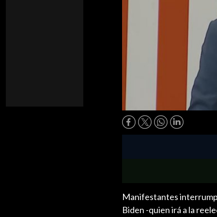
Manifestantes interrumpi
Biden -quien irá a la reel