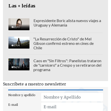
una medida condenada con dureza por
Las + leídas
varios países y también por
la aliada
Administración estadounidense y su
presidente,
Donald Trump.
Expresidente Boric alista nuevos viajes a
Uruguay y Alemania
6133
"La Resurrección de Cristo" de Mel
Gibson confirmó estreno en cines de
3704
Chile
Caos en "Sin Filtros": Panelistas trataron
de "carnicero" a Crespo y se retiraron del
3476
programa
Suscríbete a nuestro newsletter
Nombre y apellido
E-mail
Anexión "sigue siendo tema de debate",