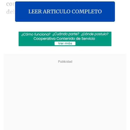
contestó que eso es aún
"tema de
LEER ARTICULO COMPLETO
debate".
Merz y Netanyahu dieron una rueda de
prensa conjunta durante la visita a Israel
del canciller alemán, el primer líder de
un gran país europeo en viajar al país
desde que la
Corte Penal Internacional
(CPI)
emitió una
orden de captura contra
Netanyahu por su posible implicación
en crímenes de guerra en Gaza.
Revisa también
Hiroshima recuerda los 81 años de la bomba
atómica