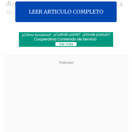
directamente por soldados israelíes esta
LEER ARTICULO COMPLETO
mañana.
"El número de víctimas de la agresión
israelí ha aumentado a 30.035 muertos y
70.457 heridos desde el 7 de octubre
pasado",
cuando estalló la guerra
, de los
cuales un 70 por ciento son mujeres y
niños, informó el Ministerio de Sanidad
del enclave, controlado por el grupo
islamista Hamás.
Revisa también
Tras exitoso ahorro de energía, la NASA
extendió la vida útil de la Voyager 2