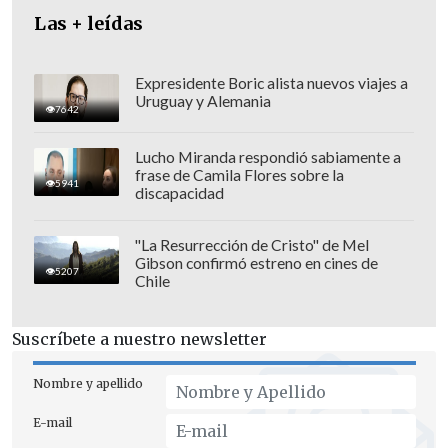
Las + leídas
Expresidente Boric alista nuevos viajes a
Uruguay y Alemania
7642
Lucho Miranda respondió sabiamente a
frase de Camila Flores sobre la
5941
discapacidad
"La Resurrección de Cristo" de Mel
Gibson confirmó estreno en cines de
5207
Chile
Tras ese incidente, "decenas de heridos,
Suscríbete a nuestro newsletter
desde críticos hasta graves, llegaron al
complejo médico de Al Shifa
, lo que
Nombre y apellido
puede elevar el número de muertos por
E-mail
la masacre a al menos 100", indicó
Ashraf