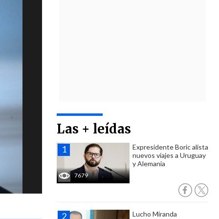
Las + leídas
Expresidente Boric alista
nuevos viajes a Uruguay
y Alemania
7679
Lucho Miranda