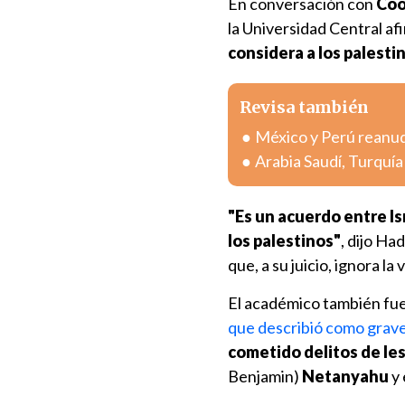
En conversación con
Coo
la Universidad Central af
considera a los palestin
Revisa también
México y Perú reanuda
Arabia Saudí, Turquí
"Es un acuerdo entre Is
los palestinos"
, dijo Ha
que, a su juicio, ignora la
El académico también fu
que describió como grav
cometido delitos de le
Benjamin)
Netanyahu
y 