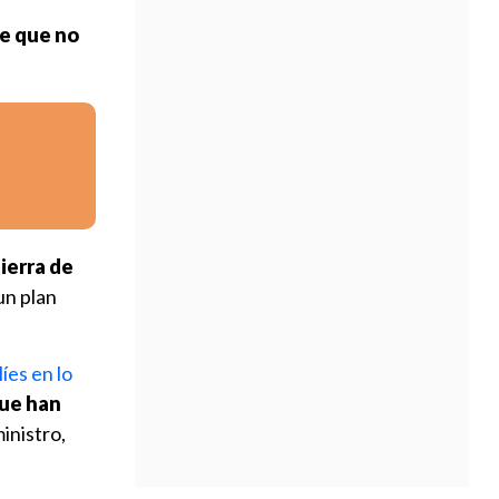
de que no
ierra de
 un plan
íes en lo
que han
ministro,