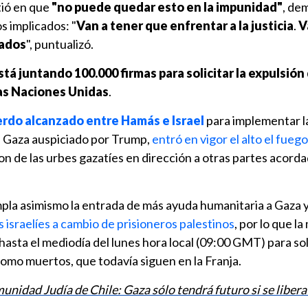
tió en que
"no puede quedar esto en la impunidad"
, de
os implicados: "
Van a tener que enfrentar a la justicia
.
V
sados
", puntualizó.
stá juntando 100.000 firmas para solicitar la expulsión 
las Naciones Unidas
.
rdo alcanzado entre Hamás e Israel
para implementar l
ra Gaza auspiciado por Trump,
entró en vigor el alto el fuego
ron de las urbes gazatíes en dirección a otras partes acorda
pla asimismo la entrada de más ayuda humanitaria a Gaza 
 israelíes a cambio de prisioneros palestinos
, por lo que la 
hasta el mediodía del lunes hora local (09:00 GMT) para sol
 como muertos, que todavía siguen en la Franja.
unidad Judía de Chile: Gaza sólo tendrá futuro si se liber