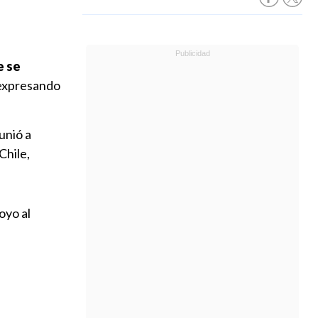
e se
, expresando
unió a
Chile,
oyo al