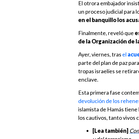
El otrora embajador insis
un proceso judicial para l
en el banquillo los acu
Finalmente, reveló que
e
de la Organización de 
Ayer, viernes, tras
el
acue
parte del plan de paz pa
tropas israelíes se retira
enclave.
Esta primera fase contem
devolución de los rehenes
islamista de Hamás tiene 
los cautivos, tanto vivos
[Lea también]
Com