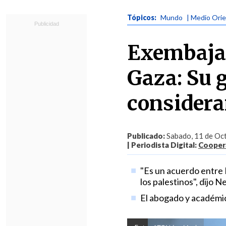
Tópicos:
Mundo
| Medio Ori
Exembajad
Gaza: Su g
considerar
Publicado:
Sabado, 11 de Oct
| Periodista Digital:
Coopera
"Es un acuerdo entre I
los palestinos", dijo 
El abogado y académic