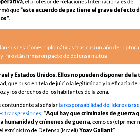
perativa
, el profesor de Relaciones Internacionales de
irmó que
"este acuerdo de paz tiene el grave defecto 
os".
n sus relaciones diplomáticas tras casi un año de ruptura
a y Pakistán firmaron pacto de defensa mutua
rael y Estados Unidos. Ellos no pueden disponer de la t
dad, que puso en tela de juicio la legitimidad y la eficacia de
 voz y los derechos de los habitantes de la zona.
e contundente al señalar
la responsabilidad de líderes israel
es transgresiones
: "
Aquí hay que criminales de guerra 
sa humanidad y crímenes de guerra
, como es (el primer 
el exministro de Defensa (israelí)
Yoav Gallant
".