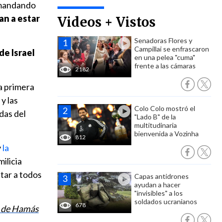
mandando
an a estar
Videos + Vistos
Senadoras Flores y
Campillai se enfrascaron
de Israel
en una pelea "cuma"
frente a las cámaras
2182
a primera
y las
Colo Colo mostró el
das del
"Lado B" de la
multitudinaria
bienvenida a Vozinha
812
y
la
milicia
tar a todos
Capas antidrones
ayudan a hacer
"invisibles" a los
soldados ucranianos
678
a de Hamás