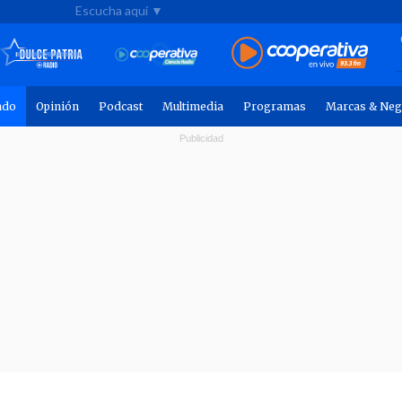
Escucha aquí ▼
ndo
Opinión
Podcast
Multimedia
Programas
Marcas & Neg