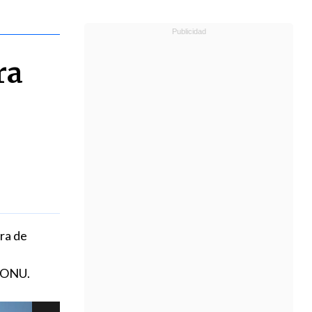
ra
rra de
a ONU.