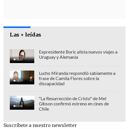
La necrológica de Hamás destaca a
Sinwar como un "
hombre noble y
valiente
,
que dedicó su vida a Palestina
",
que murió como un "mártir".
Las + leídas
Expresidente Boric alista nuevos viajes a
Uruguay y Alemania
7820
Lucho Miranda respondió sabiamente a
frase de Camila Flores sobre la
7077
discapacidad
"La Resurrección de Cristo" de Mel
Gibson confirmó estreno en cines de
5338
Chile
Suscríbete a nuestro newsletter