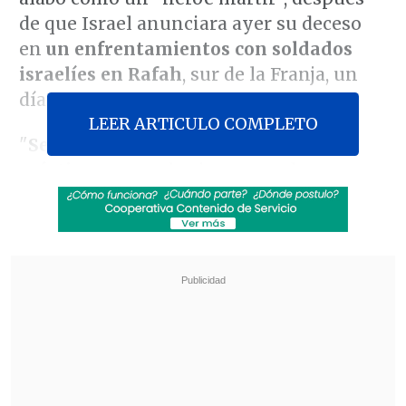
de que Israel anunciara ayer su deceso
en
un enfrentamientos con soldados
israelíes en Rafah
, sur de la Franja, un
día antes.
LEER ARTICULO COMPLETO
"
Se levantó como un héroe como un
mártir
, avanzando sin retroceder,
desenvainando su arma, chocando y
enfrentándose al ejército de ocupación al
frente de las filas, moviéndose entre
todas las posiciones de combate,
firme y
estacionado firmemente en la orgullosa
tierra de Gaza
,
defendiendo la tierra de
Palestina
", indica la necrológica de
Hamás sobre Sinwar.