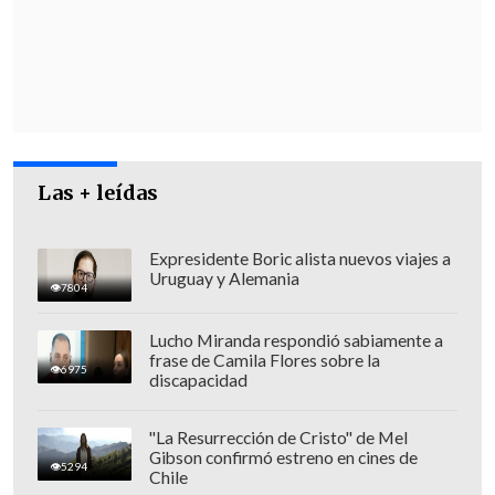
comunicaciones en el norte de la Franja.
Las + leídas
Expresidente Boric alista nuevos viajes a
Uruguay y Alemania
7804
Lucho Miranda respondió sabiamente a
frase de Camila Flores sobre la
6975
discapacidad
Según
WAFA
,
al menos seis civiles
murieron la tarde del viernes en Gaza
"La Resurrección de Cristo" de Mel
Gibson confirmó estreno en cines de
septentrional en ataques israelíes.
5294
Chile