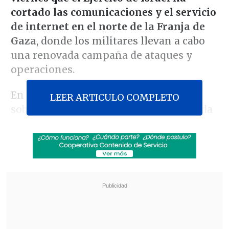
cortado las comunicaciones y el servicio
de internet en el norte de la Franja de
Gaza
, donde los militares llevan a cabo
una renovada campaña de ataques y
operaciones.
En un comunicado, el grupo advierte
LEER ARTICULO COMPLETO
sobre las repercusiones que esta medida
puede tener en los equipos médicos y en
las operaciones de rescate de los equipos
de defensa civil y la calificó de "crimen
destinado a desplazar" a los habitantes
del norte del enclave.
Revisa también