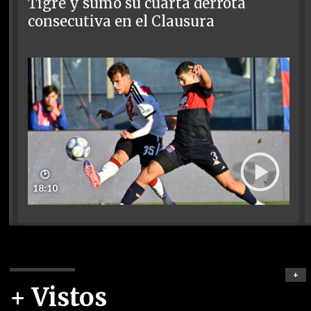
Tigre y sumó su cuarta derrota
consecutiva en el Clausura
🕑
18:10
+
+ Vistos