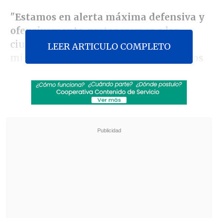
"
Estamos en alerta máxima defensiva y
ofensivamente
, protegeremos a los
ciudadanos de Israel. Este disparo (de
LEER ARTICULO COMPLETO
misiles) tendrá consecuencias.
Tenemos
planes y actuaremos en el momento y
lugar que elijamos
", dijo el
contralmirante.
Revisa también
Washington D.C. cumple un año bajo el
despliegue de la Guardia Nacional, el único
vigente en EE.UU.
Netanyahu rechaza plan de Trump que
contempla desarme de Hamás y repliegue de
Israel en Gaza