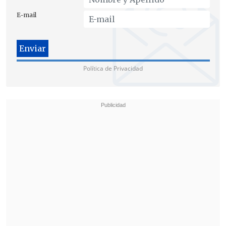
E-mail
Política de Privacidad
Pasadas las 19:30 (13:20 en Chile) hora
local, las alarmas sonaron en todo Israel,
con
impactos en el centro y sur del país,
e intercepciones sobre el cielo de
ciudades como Jerusalén
, como pudieron