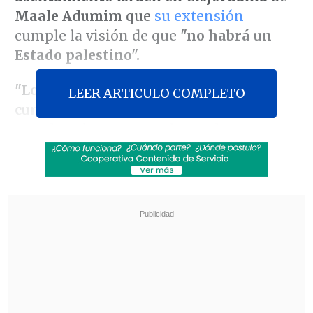
Maale Adumim
que
su extensión
cumple la visión de que
"no habrá un
Estado palestino".
"Lo que estamos haciendo aquí es
LEER ARTICULO COMPLETO
cumplir una visión",
celebró el
mandatario, asegurando que la
expansión del asentamiento cumple una
promesa "no bíblica, sino actual":
"Dijimos que no habría un Estado
palestino y
sin duda no habrá un estado
palestino".
Revisa también
Paz aseguró que "una nueva Bolivia está