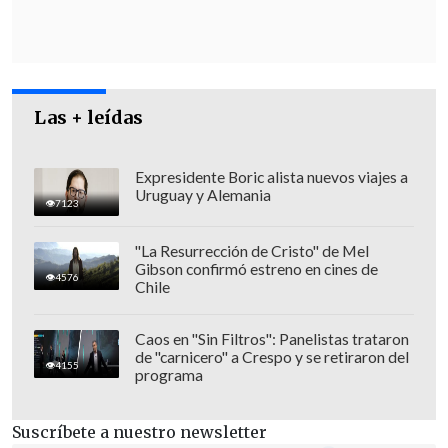
cinco años.
Las + leídas
Expresidente Boric alista nuevos viajes a
Uruguay y Alemania
7123
"La Resurrección de Cristo" de Mel
Gibson confirmó estreno en cines de
4576
Chile
Caos en "Sin Filtros": Panelistas trataron
de "carnicero" a Crespo y se retiraron del
"Cómo Jerusalén tiene 'ciudades' a su
4155
programa
alrededor"
Suscríbete a nuestro newsletter
"La biblia dice: 'Como Jerusalén tiene