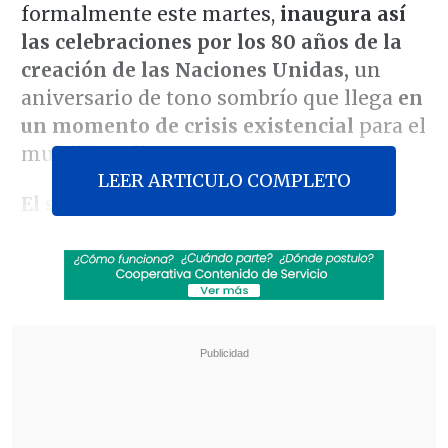
formalmente este martes,
inaugura así
las celebraciones por los 80 años de la
creación de las Naciones Unidas,
un
aniversario de tono sombrío que llega
en
un momento de crisis existencial
para el
multilateralismo que encarna.
LEER ARTICULO COMPLETO
El secretario general del organismo,
António Guterres,
con tenor optimista
dijo este lunes, en un discurso para
conmemorar el aniversario:
"Este es el
lugar donde todas las naciones, grandes
o pequeñas, pueden juntarse y resolver
los problemas que ninguna podría por sí
sola.
Y sin embargo -reconoció- los
principios de las Naciones Unidas están