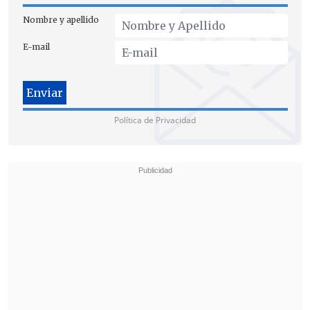
Nombre y apellido
Epstein, Maxwell y Weinstein aparecen
E-mail
juntos en una fotografía
conseguida por
la
BBC
antes de la fiesta principal en el
castillo.
Política de Privacidad
El fallecido pederasta fue
arrestado por
la policía en Florida ocho días después
del evento.
El príncipe Andrés intentó poner fin a
años de controversia
, tras las
acusaciones de abuso sexual contra él
por parte de
Virginia Giuffre
cuando ésta
era menor de edad,
al comunicar hace
once días que
dejaría de utilizar el