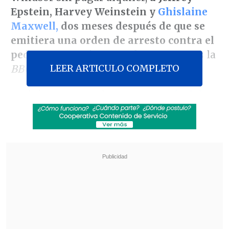
Epstein, Harvey Weinstein y
Ghislaine
Maxwell,
dos meses después de que se
emitiera una orden de arresto contra el
pederasta
convicto, revela este martes la
LEER ARTICULO COMPLETO
BBC.
Andrés es
centro de un
gran escándalo
por su pasado vínculo con Epstein,
fallecido en prisión en agosto de 2019, y
por
residir en una lujosa mansión de 30
habitaciones sobre la que no paga
alquiler.
Revisa también
El sistema sanitario de Cisjordania está al