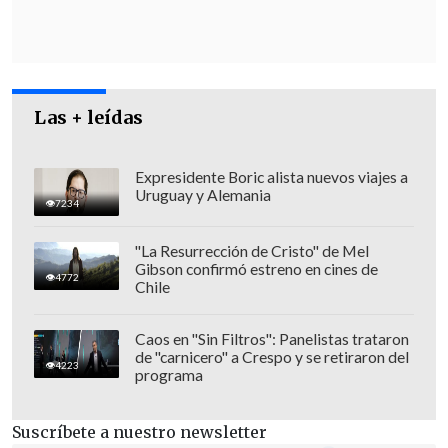
La emisora puntualiza que se sabía que
Epstein, Maxwell y Weinstein habían
visitado el castillo de Windsor para el
evento,
pero no que hubieran estado en
Las + leídas
la residencia privada de Andrés.
Expresidente Boric alista nuevos viajes a
Uruguay y Alemania
7234
"La Resurrección de Cristo" de Mel
Gibson confirmó estreno en cines de
4772
Chile
Caos en "Sin Filtros": Panelistas trataron
de "carnicero" a Crespo y se retiraron del
4223
programa
Suscríbete a nuestro newsletter