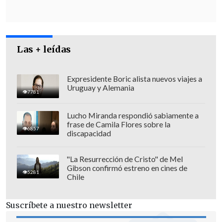
armada, al margen del Consejo de
Seguridad de Naciones Unidas,
es una
violación al Derecho Internacional.
Un
uso ilegal de la fuerza".
Las + leídas
Expresidente Boric alista nuevos viajes a
Uruguay y Alemania
7781
Lucho Miranda respondió sabiamente a
frase de Camila Flores sobre la
6857
discapacidad
"La Resurrección de Cristo" de Mel
Gibson confirmó estreno en cines de
5281
Chile
Suscríbete a nuestro newsletter