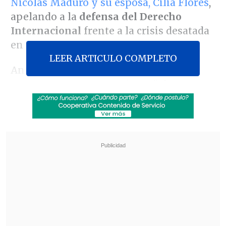
Nicolás Maduro y su esposa, Cilia Flores
,
apelando a la
defensa del Derecho
Internacional
frente a la crisis desatada
en Caracas.
LEER ARTICULO COMPLETO
Ante los acontencimientos de esta
mañana, Muñoz apuntó que "
el
problema de Venezuela es un régimen
dictatorial
", señalando que hasta el
momento se conoce la captura del
mandatario,
pero "no hay aparente
cambio de régimen"
.
Revisa también
"Lilac Typhoon": PDI indaga "posibles ataques
informáticos" de un grupo de ciberespionaje