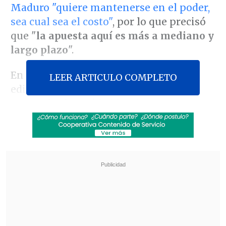
Maduro "quiere mantenerse en el poder,
sea cual sea el costo"
, por lo que precisó
que "
la apuesta aquí es más a mediano y
largo plazo
".
En conversación con
Cooperativa
, el
LEER ARTICULO COMPLETO
editor en jefe de la revista
Americas
Quarterly
planteó
la idea de
tomar una
"salida a la brasileña"
al conflicto en
Venezuela, es decir, "
un poco más
paciente, buscando cierto diálogo,
tratando de no entrar en confrontación
directa con Maduro", ya que
la estrategia
"a la americana", con sanciones y
reconociendo un gobierno "más
legítimo"
, con Juan Guaidó a la cabeza, no