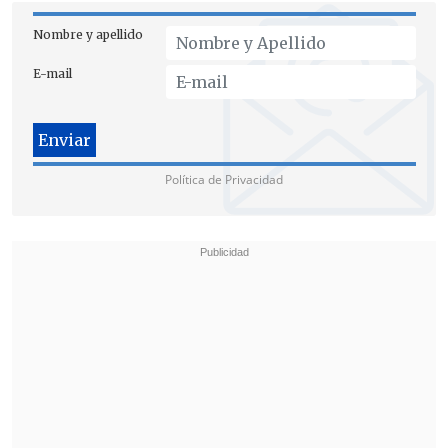
Nombre y apellido
E-mail
Política de Privacidad
"El gobierno brasileño y el gobierno
colombiano siguen, a pesar de su
posición de amistad con Maduro, siguen
abogando por la publicación de los
resultados de los votos, acta por acta",
resaltó.
Pese a todo lo anterior, lamentó que esta
postura "no creo que tenga ningún