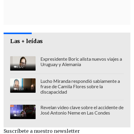
resultó más difícil".
"Me parece que
la apuesta de Brasil y
Colombia es tener una
estrategia menos
confrontativa
", indicó Winter, quien
precisó que, especialmente con Brasil,
Las + leídas
existe una "
relación constructiva a nivel
diplomática y también comercial
", pero
Expresidente Boric alista nuevos viajes a
Uruguay y Alemania
valoró que el gobierno de Lula ha tenido
8122
una "honestidad intelectual" en los
Lucho Miranda respondió sabiamente a
últimos días al no reconocer el fraude
frase de Camila Flores sobre la
8113
electoral.
discapacidad
Revelan video clave sobre el accidente de
José Antonio Neme en Las Condes
6071
Suscríbete a nuestro newsletter