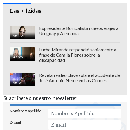
Las + leídas
Expresidente Boric alista nuevos viajes a
Uruguay y Alemania
8122
Lucho Miranda respondió sabiamente a
frase de Camila Flores sobre la
8100
discapacidad
Revelan video clave sobre el accidente de
José Antonio Neme en Las Condes
Especializado como comando y
6061
paracaidista del Ejército chileno,
Zara se
Suscríbete a nuestro newsletter
transformó en un activo agente de la
dictadura civil militar encabezada por
Nombre y apellido
Augusto Pinochet
integrando el
E-mail
Departamento Exterior de la Dirección de