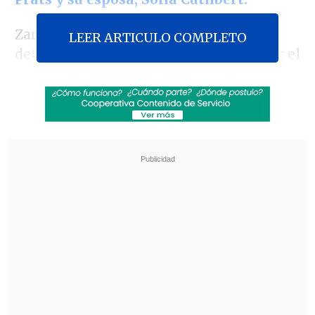
Zara, actualmente de 82 años, fue
LEER ARTICULO COMPLETO
detenido en base a la investigación por el
homicidio de
Ronni Moffit
, secretaria del
excanciller
Orlando Letelier
, asesinada
en Washington, Estados Unidos, el 26 de
septiembre de 1976.
Revisa también
Así fue el intento de encerrona repelido por el
escolta del exministro Cordero
Encuestas destacan popularidad de la ACOT
anunciada por Kast
El exintegrante de la DINA está