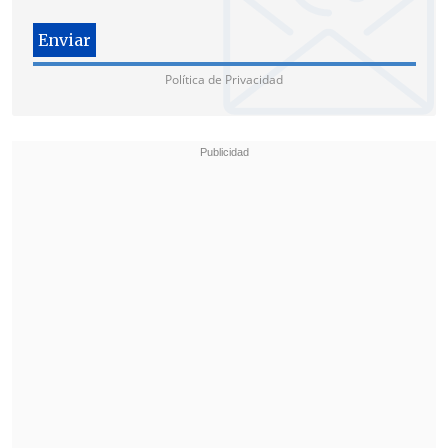
Inteligencia Nacional (DINA), policía
política del régimen que ejecutó diversos
actos terroristas.
Política de Privacidad
Ocupando un alto rango durante los
primeros meses de la dictadura chilena,
Zara dirigió la red de inteligencia en la
capital argentina
y coordinó también
acciones represivas en Uruguay,
participando activamente en la
planificación y ejecución del asesinato
de Prats un año después de quebrar el
régimen democrático de Salvador
Allende (1970-1973).