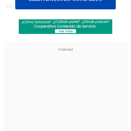
calidad de autores del homicidio
calificado
, además de los ex oficiales
Roberto Souper Onfray, Raúl Jofré
González, Edwin Dimter Bianchi, Nelson
Hasse Mazzei y Luis Bethke Wulf,
estos
últimos
en calidad de cómplices,
a
quienes se sumó
Jorge Eduardo Smith
Gumucio
tras una corrección a la
resolución original
.
Revisa también
Detienen a padrastro y profesor jefe de
adolescente por presunta violación
Presidente Kast condicionó presencia de las
FF.AA. en barrios críticos a la aprobación de las