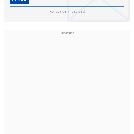
Política de Privacidad
El magistrado
ordenó la captura
internacional de Barrientos,
quien se
encuentra en el estado de Florida en
Estados Unidos, y que negó su
vinculación con el hecho
en un
programa de reportajes
durante el
presente año.
En tanto, despachó órdenes de detención
en contra de los otros siete procesados
para que ingresen al Batallón de Policía
Militar N° 1 "Santiago" del Ejército de
Chile para asegurar su comparecencia.
La resolución