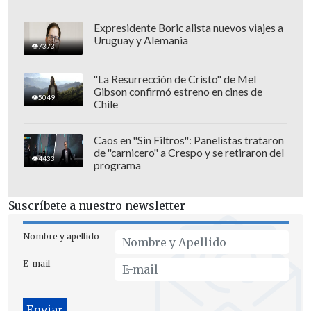
colaboración, y luego de reunir muchos
antecedentes hay un momento en que
Expresidente Boric alista nuevos viajes a
Uruguay y Alemania
uno debe poner término a esa
7373
investigación o tratar de avanzar
"La Resurrección de Cristo" de Mel
dictando esta resolución", afirmó
Gibson confirmó estreno en cines de
5049
Vázquez sobre esta decisión.
Chile
Caos en "Sin Filtros": Panelistas trataron
de "carnicero" a Crespo y se retiraron del
4433
programa
Suscríbete a nuestro newsletter
Nombre y apellido
E-mail