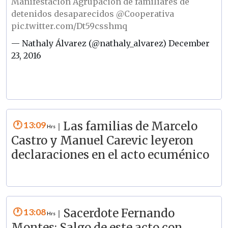
Manifestación Agrupación de familiares de
detenidos desaparecidos
@Cooperativa
pic.twitter.com/Dt59csshmq
— Nathaly Álvarez (@nathaly_alvarez)
December
23, 2016
13:09
Las familias de Marcelo
|
Castro y Manuel Carevic leyeron
declaraciones en el acto ecuménico
13:08
Sacerdote Fernando
|
Montes: Salgo de este acto con