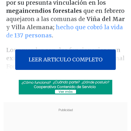
por su presunta vinculación en los
megaincendios forestales
que en febrero
aquejaron a las comunas de
Viña del Mar
y
Villa Alemana;
hecho que cobró la vida
de
137 personas
.
Los acusados son
dos funcionarios y un
exintegrante
de la Corporación Nacional
LEER ARTICULO COMPLETO
Forestal
(Conaf),
además de un
bombero,
quienes habrían participado de
otros 20 siniestros similares desde fines
del 2021.
Revisa también
Estallido social: Gobierno confirmó que
"pronto" resolverá las solicitudes de indulto