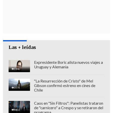
tres miembros de la organización, que ya
estaban previamente detenidos".
"Lo cierto es que acá se empieza a
configurar lo que hemos entendido y se
ha denominado como
el 'Cartel del
fuego'
", dijo el abogado
querellante
Felipe Olea
, representante de
Las + leídas
familias afectadas en el megaincendio.
Expresidente Boric alista nuevos viajes a
Uruguay y Alemania
5946
"La Resurrección de Cristo" de Mel
Gibson confirmó estreno en cines de
3570
Chile
Caos en "Sin Filtros": Panelistas trataron
de "carnicero" a Crespo y se retiraron del
3402
programa