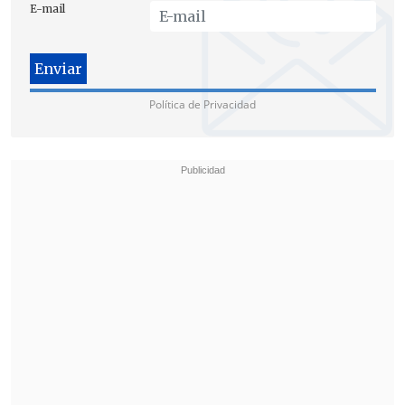
E-mail
"Jugar a la pelota"
Por su parte, el padre sostuvo que en más
de una ocasión "
la profesora me pidió
Política de Privacidad
que involucrara a mis hijos en cosas de
hombres
, como jugar a la pelota".
La familia relató que
sólo este año el
menor se animó a confesar lo que
estaba viviendo
, por lo que en abril
pasado presentaron denuncias formales
ante el
Ministerio de Educación
y la
Municipalidad de Pudahuel
.
De acuerdo al Movilh, desde esa fecha la
docente
fue suspendida de las clases
,
el