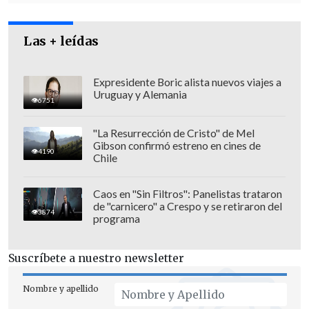
le ha dicho que no lo quiere ayudar en
nada porque es un caso perdido
.
Las + leídas
Tememos que esto la traiga
consecuencias negativas a mi hijo para
toda su vida", añadió la madre del menor.
Expresidente Boric alista nuevos viajes a
Uruguay y Alemania
6751
"La Resurrección de Cristo" de Mel
Gibson confirmó estreno en cines de
4190
Chile
Caos en "Sin Filtros": Panelistas trataron
de "carnicero" a Crespo y se retiraron del
3874
programa
Suscríbete a nuestro newsletter
Nombre y apellido