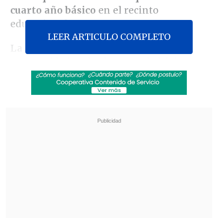
cuarto año básico
en el recinto
educacional.
LEER ARTICULO COMPLETO
La familia relató que en tres
oportunidades, desde segundo básico
hasta ahora,
la docente ha enviado al
menor al psicólogo por
"
conductas
femeninas
",
y pese a que los
profesionales han concluido que el niño
no presenta problemas
,
salvo los
conflictos con la profesora
,
ésta se ha
mantenido firme en los acosos
.
Revisa también
ACOT: Timonel PPD llama al Gobierno a "no