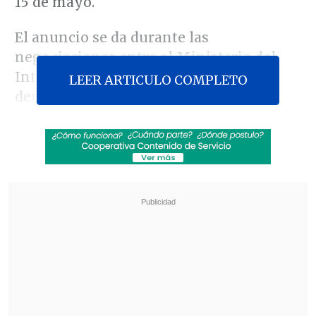
15 de mayo.
El anuncio se da durante las
negociaciones entre el Ministerio del
Interior y el Magisterio a raíz de la
LEER ARTICULO COMPLETO
denominada
"agenda corta":
un
conjunto de seis medidas demandadas
por el gremio docente
, consignó
La
Tercera
.
Revisa también
Diputados solicitaron a la Subdere plan para
reparar infraestructura dañada por
temporales
Alcaldesa de Las Condes: "La oposición fue
gobierno y nunca levantó el tema del Fondo