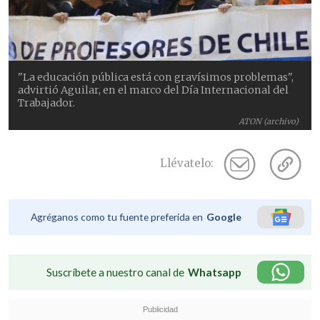
"La educación pública está con gravísimos problemas",
advirtió Aguilar, en el marco del Día Internacional del
Trabajador.
ATON (archivo)
Llévatelo:
Agréganos como tu fuente preferida en
Google
Suscríbete a nuestro canal de
Whatsapp