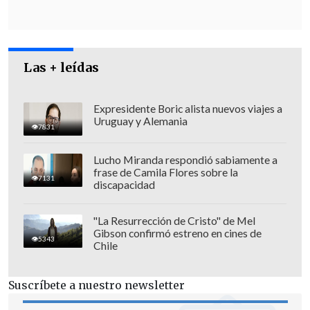
Las + leídas
Expresidente Boric alista nuevos viajes a
Uruguay y Alemania
7831
Lucho Miranda respondió sabiamente a
frase de Camila Flores sobre la
7131
discapacidad
"La Resurrección de Cristo" de Mel
"La educación pública está con
Gibson confirmó estreno en cines de
5343
Chile
gravísimos problemas
, el tema de la
carrera docente que es un tremendo
Suscríbete a nuestro newsletter
agobio y no sirve para el desarrollo
profesional realmente, tenemos
el tema