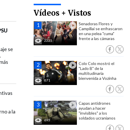
Vídeos + Vistos
Senadoras Flores y
Campillai se enfrascaron
 PSU
en una pelea "cuma"
frente a las cámaras
2225
aje se
.
 más
Colo Colo mostró el
"Lado B" de la
multitudinaria
bienvenida a Vozinha
871
ntivas
Capas antidrones
ayudan a hacer
no a la
"invisibles" a los
soldados ucranianos
693