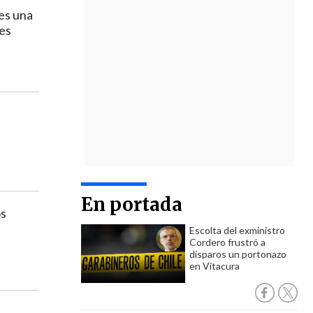
es una
res
a
En portada
os
Escolta del exministro
Cordero frustró a
disparos un portonazo
en Vitacura