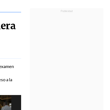
mera
l examen
so a la