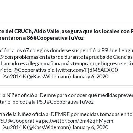
te del CRUCh, Aldo Valle, asegura que los locales con
entaron a 86 #CooperativaTuVoz
ción: a los 67 colegios donde se suspendió la PSU de Lengu
9 con problemas en la tarde durante la prueba de Ciencias
l llamado es a llegar mañana más temprano, el ingreso será
ricto.
@Cooperativa
pic.twitter.com/FjdM5AEXG0
%u2014 K (@KassWidemann)
January 6, 2020
 la Niñez ofició al Demre para conocer qué medidas preve
tar el boicot a la PSU #CooperativaTuVoz
a de la Niñez oficia al DEMRE por medidas tomadas en tor
PSU
@Cooperativa
pic.twitter.com/3m42qFMycm
%u2014 K (@KassWidemann)
January 6, 2020