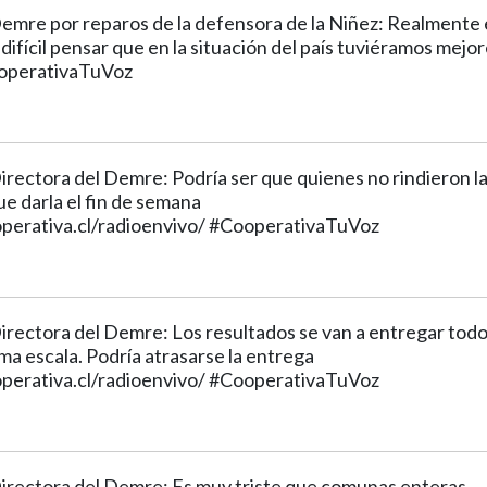
Demre por reparos de la defensora de la Niñez: Realmente 
s difícil pensar que en la situación del país tuviéramos mejo
operativaTuVoz
irectora del Demre: Podría ser que quienes no rindieron l
e darla el fin de semana
perativa.cl/radioenvivo/ #CooperativaTuVoz
Directora del Demre: Los resultados se van a entregar tod
sma escala. Podría atrasarse la entrega
perativa.cl/radioenvivo/ #CooperativaTuVoz
Directora del Demre: Es muy triste que comunas enteras