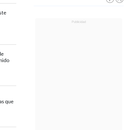
ste
de
enido
as que