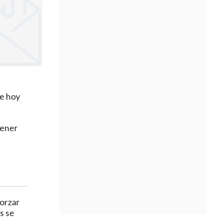
ue hoy
tener
orzar
s se