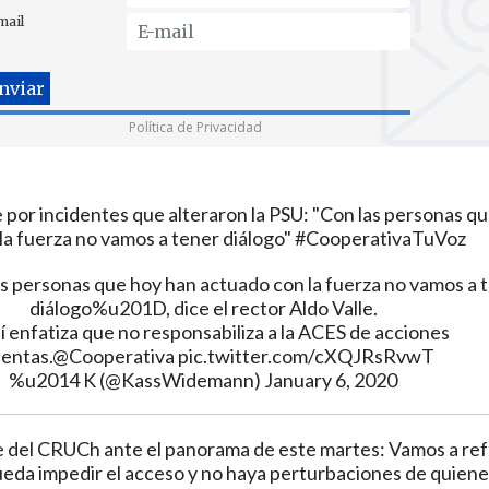
mail
Política de Privacidad
 por incidentes que alteraron la PSU: "Con las personas q
la fuerza no vamos a tener diálogo" #CooperativaTuVoz
 personas que hoy han actuado con la fuerza no vamos a 
diálogo%u201D, dice el rector Aldo Valle.
í enfatiza que no responsabiliza a la ACES de acciones
lentas.
@Cooperativa
pic.twitter.com/cXQJRsRvwT
%u2014 K (@KassWidemann)
January 6, 2020
e del CRUCh ante el panorama de este martes: Vamos a ref
ueda impedir el acceso y no haya perturbaciones de quiene