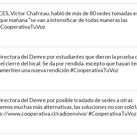
ACES, Víctor Chafreau, habló de más de 80 sedes tomadas e
que mañana "se van a intensificar de todas maneras las
 #CooperativaTuVoz
Directora del Demre por estudiantes que dieron la prueba 
l cierre del local: Se da por rendida, excepto que hayan t
 ameriten una nueva rendición #CooperativaTuVoz
irectora del Demre por posible traslado de sedes a otras
mos muchas más alternativas, las soluciones no son solo l
ps://www.cooperativa.cl/radioenvivo/ #CooperativaTuVoz