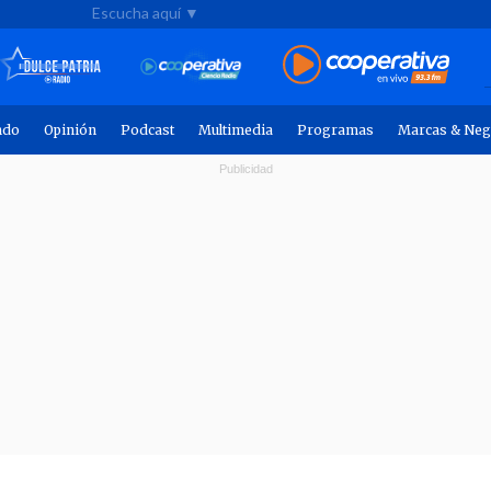
Escucha aquí ▼
ndo
Opinión
Podcast
Multimedia
Programas
Marcas & Neg