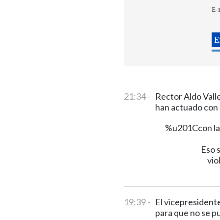
E-
21:34 -
Rector Aldo Valle
han actuado con 
%u201Ccon las
Eso s
vio
19:39 -
El vicepresident
para que no se p