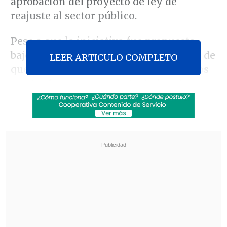
aprobación del proyecto de ley de
reajuste al sector público.
Pese a que la iniciativa fue propuesta
bajo la administración de Yáñez, luego de
LEER ARTICULO COMPLETO
que se conocieran
casos de carabineros
que tenían un segundo trabajo
, advierte
que lo que se determinó no era lo
buscado.
Revisa también
Detienen a sujetos por intento de atropello a
carabineros en Peñalolén
Inflación de julio fue de 0,1% y bajó a 12 meses