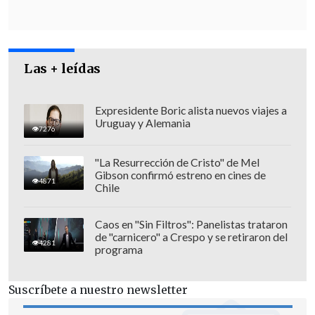
Las + leídas
Expresidente Boric alista nuevos viajes a
Uruguay y Alemania
7276
"La Resurrección de Cristo" de Mel
Gibson confirmó estreno en cines de
4871
Chile
Caos en "Sin Filtros": Panelistas trataron
de "carnicero" a Crespo y se retiraron del
4281
Asimismo, dijo que "
resulta inexplicable
programa
que se deje fuera a carabineros que
justamente se están perfeccionando
Suscríbete a nuestro newsletter
para ofrecer un mejor servicio al país
".