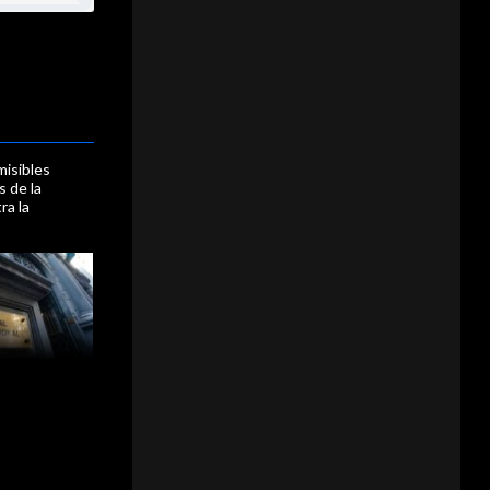
misibles
 de la
ra la