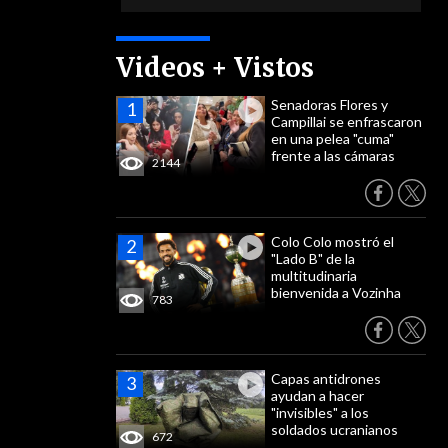
Videos + Vistos
Senadoras Flores y
Campillai se enfrascaron
en una pelea "cuma"
frente a las cámaras
2144
Colo Colo mostró el
"Lado B" de la
multitudinaria
bienvenida a Vozinha
783
Capas antidrones
ayudan a hacer
"invisibles" a los
soldados ucranianos
672