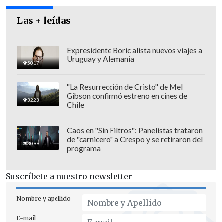
hoy tenemos alrededor de 270 jóvenes,
por lo tanto estamos llanos a seguir con
Las + leídas
las conversaciones que hemos realizado
con cada una de las asociaciones para
Expresidente Boric alista nuevos viajes a
Uruguay y Alemania
resolver este tema", añadió la directora
5017
regional del Sename.
"La Resurrección de Cristo" de Mel
Gibson confirmó estreno en cines de
3223
Chile
Caos en "Sin Filtros": Panelistas trataron
de "carnicero" a Crespo y se retiraron del
3099
programa
Suscríbete a nuestro newsletter
Nombre y apellido
E-mail