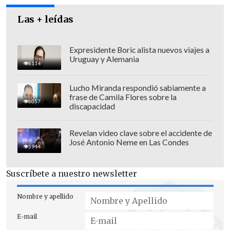
Las + leídas
Expresidente Boric alista nuevos viajes a
Uruguay y Alemania
8114
Lucho Miranda respondió sabiamente a
frase de Camila Flores sobre la
8057
discapacidad
"Sin duda,
es el primer fallo dentro del
Revelan video clave sobre el accidente de
José Antonio Neme en Las Condes
Sistema de Reforma Procesal Penal en
5944
donde se condena ya de manera
Suscríbete a nuestro newsletter
definitiva como delito terrorista,
imputándole participación a un autor
",
Nombre y apellido
destacó.
E-mail