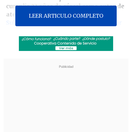
cumplir
23 años de cárcel como autor de
atentado explosivo
que afectó al
LEER ARTICULO COMPLETO
Subcentro de la Estación Escuela Militar
de la Línea 1 del Metro
, hecho ocurrido
en septiembre de 2014 y que dejó 29
personas lesionadas.
Revisa también
Así fue el intento de encerrona repelido por el
escolta del exministro Cordero
Encuestas destacan popularidad de la ACOT
anunciada por Kast
El fiscal regional sur,
Raúl Guzmán
,
manifestó que el fallo es histórico, pues