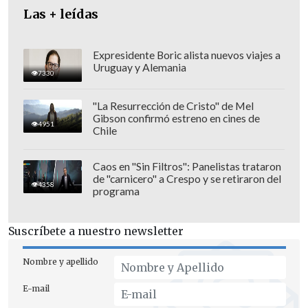
Las + leídas
Expresidente Boric alista nuevos viajes a
Uruguay y Alemania
7330
"La Resurrección de Cristo" de Mel
Gibson confirmó estreno en cines de
4951
Chile
La semana pasada, el
presidente del
Consejo de Defensa del Estado (CDE)
,
Caos en "Sin Filtros": Panelistas trataron
de "carnicero" a Crespo y se retiraron del
Raúl Letelier
, reveló que se encontraban
4358
programa
evaluando
la presentación de acciones
legales por presuntas "conductas
Suscríbete a nuestro newsletter
ilícitas" del alcalde Jadue
, por lo que se
espera que se sume durante las
Nombre y apellido
próximas como un nuevo actor al caso.
E-mail