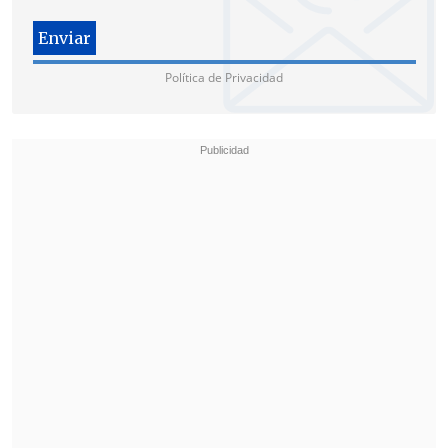
"Ya hemos ido observando la comisión
de algún tipo de figuras ilícitas y eso
permite mirar que
es un caso que va a
Política de Privacidad
tener seguramente novedades en el
corto plazo
", declaró en esa oportunidad
Letelier en
CNN Chile
.
El jefe comunal (PC) salió al paso y
señaló que "un excontralor (Jorge
Bermúdez) dijo por la prensa que en
Recoleta se perdieron miles de millones
de pesos, no fue cierto. Ahora se dice,
también por prensa, que he tenido
'conductas ilícitas' y que se evalúa, quizá,
la posibilidad de...
uff que daño hacen los
minutos de fama de algunos
".