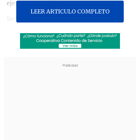
ejecutar este trámite.
LEER ARTICULO COMPLETO
Según publicó
La Tercera
, desde el
Ministerio Público se dio a conocer que
el jefe municipal será imputado por los
delitos de
cohecho, fraude al Fisco,
estafa, delito concursal y
administración desleal
.
Revisa también
Legislación exprés: diputada PDG busca
declarar feriado el 17 de septiembre
Felipe Harboe: No se logra disuadir al crimen
organizado con copamiento policial