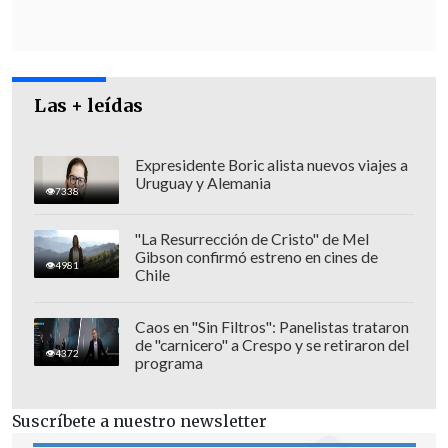
el tiempo, partiendo por dos años de un
arresto total y que ahora me encuentro
con un arresto parcial, con el que ya he
Las + leídas
desarrollado algunos trabajos,
desplazándome de Concepción a
Santiago de forma periódica, volviendo
Expresidente Boric alista nuevos viajes a
Uruguay y Alemania
siempre a cumplir mi cautelar como
7338
corresponde".
"La Resurrección de Cristo" de Mel
Gibson confirmó estreno en cines de
4981
Chile
Caos en "Sin Filtros": Panelistas trataron
de "carnicero" a Crespo y se retiraron del
4372
programa
Suscríbete a nuestro newsletter