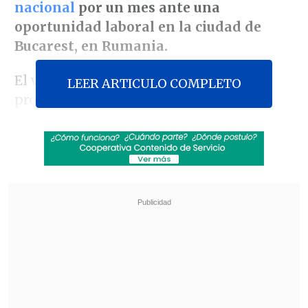
nacional
por un mes ante una
oportunidad laboral en la ciudad de
Bucarest, en Rumania.
El viaje de Polizzi, que estaba
LEER ARTICULO COMPLETO
programado para este miércoles,
consistía en la
realización de
actividades en un club y otras opciones
de negocio.
Revisa también
Nuevo estado de excepción contempla
interceptación de telecomunicaciones
Legislación exprés: diputada PDG busca
declarar feriado el 17 de septiembre