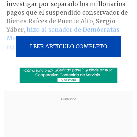
investigar por separado los millonarios
pagos que el suspendido conservador de
Bienes Raíces de Puente Alto,
Sergio
Yáber,
hizo al senador de
Demócratas
Matías Walker
y al
diputado
LEER ARTICULO COMPLETO
republicano Cristián Araya.
Con esta orden
se desprenden dos
aristas investigativas del caso "Muñeca
bielorrusa",
en el que Yáber figura como
imputado de participar en un esquema
para
lavar el dinero
que recibió
de
Gonzalo Migueles,
pareja de la
destituida magistrada
Ángela Vivanco
y
recluido en prisión preventiva por la
causa referida.