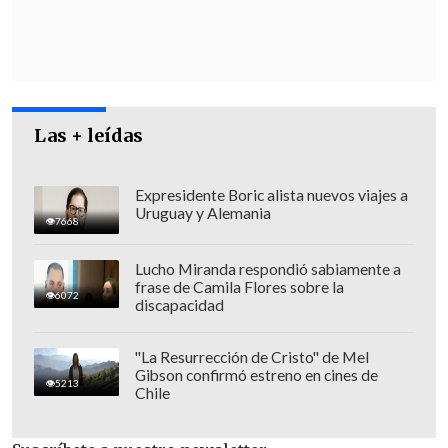
gravedad de los hechos indagados,
y los
últimos acontecimientos conocidos en la
opinión pública, es que el fiscal nacional
ha decidido que
la Fiscalía Regional de
Los Lagos se haga cargo de estas
Las + leídas
indagatorias",
dice un comunicado del
Ministerio Público.
Expresidente Boric alista nuevos viajes a
Uruguay y Alemania
7668
Lucho Miranda respondió sabiamente a
frase de Camila Flores sobre la
6072
discapacidad
"La Resurrección de Cristo" de Mel
Gibson confirmó estreno en cines de
5213
Chile