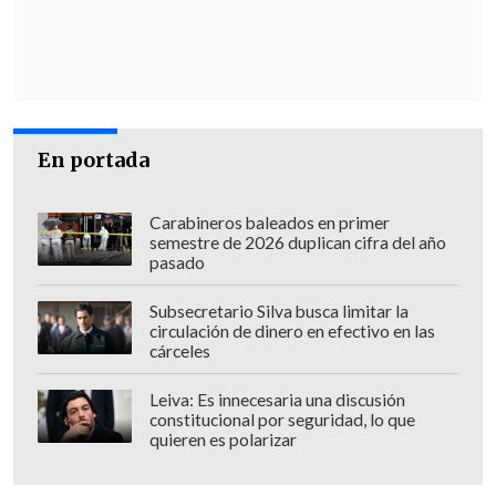
Víctor Valech,
revelada por la prensa y
donde se habla del millonario pago.
"Luego, estas personas
tampoco me
solicitaron que hiciera una gestión a
En portada
favor del señor Ulloa,
ni que votara por
defenderlo", defendió el diputado
Carabineros baleados en primer
republicano.
semestre de 2026 duplican cifra del año
pasado
Por último, trascendió que, durante el
punto de prensa de Araya en el
Subsecretario Silva busca limitar la
circulación de dinero en efectivo en las
Congreso,
su par Manouchehri irrumpió
cárceles
y le lanzó un billete de 10 mil pesos.
Leiva: Es innecesaria una discusión
constitucional por seguridad, lo que
quieren es polarizar