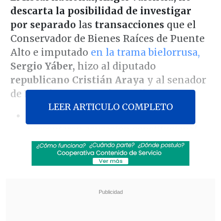
descarta la posibilidad de investigar
por separado
las
transacciones
que el
Conservador de Bienes Raíces de Puente
Alto e imputado
en la trama bielorrusa,
Sergio Yáber,
hizo al diputado
republicano Cristián Araya
y al senador
de
Demócratas Matías Walker.
LEER ARTICULO COMPLETO
[Lea también]
Diputados oficialistas
presentaron acusación constitucional
contra juez Simpertigue
Según reveló un reportaje de
Ciper
la
semana pasada,
Yáber efectuó un pago
de 1,7 millones de pesos a Araya;
monto
que -se interpreta- alude a un
pago de
campaña parlamentaria
o a los