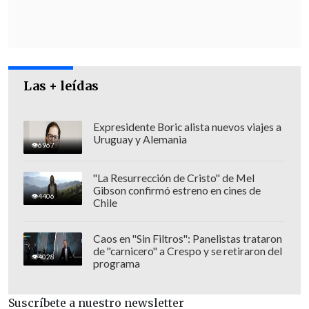
Un par de horas antes, los legisladores
Las + leídas
presentes en el hemiciclo también
rechazaron de modo unánime la
Expresidente Boric alista nuevos viajes a
"cuestión previa" deducida por la defensa
Uruguay y Alemania
6967
del letrado, investigado por la Fiscalía
debido a sus
vínculos con los imputados
"La Resurrección de Cristo" de Mel
de la "trama bielorrusa"
.
Gibson confirmó estreno en cines de
4406
Chile
Los argumentos de forma del
abogado
Felipe Lizama lograron 110 votos en
Caos en "Sin Filtros": Panelistas trataron
de "carnicero" a Crespo y se retiraron del
contra y ninguno a favor
, dando paso a
4028
programa
la
revisión del fondo de la acusación
,
sostenida por el
diputado socialista
Suscríbete a nuestro newsletter