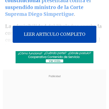
constitucional
presentada contra el
suspendido ministro de la Corte
Suprema Diego Simpertigue
.
La
admisibilidad
del libelo fue aprobada
con
132 votos a favor y ninguno en
LEER ARTICULO COMPLETO
contra
: un resultado inédito, con el cual
la suerte del magistrado quedó en manos
del
Senado
, cuyos miembros deberán
pronunciarse, próximamente, en rol de
jueces políticos.
Revisa también
Corte de Apelaciones revocó prisión
preventiva de Joaquín Lavín León
Amparo Noguera demandó a banco tras sufrir