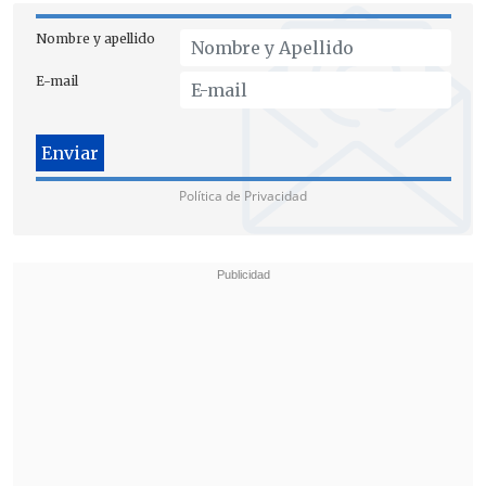
Daniel Manouchehri
.
Nombre y apellido
E-mail
Política de Privacidad
Durante esa intervención, el jurista
aseveró que
"el ministro Simpertigue no
participó en la matriz que da lugar al