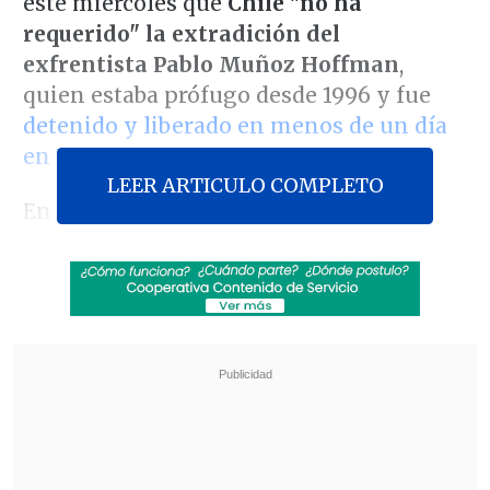
este miércoles que
Chile "no ha
requerido" la extradición del
exfrentista Pablo Muñoz Hoffman
,
quien estaba prófugo desde 1996 y fue
detenido y liberado en menos de un día
en La Paz
.
LEER ARTICULO COMPLETO
En declaraciones al canal privado de
televisión
DTV
, Calderón ratificó que
Muñoz Hoffman "contaba con una alerta
roja de Interpol", y que esa notificación
"no es considerada como una forma de
detención para Bolivia".
Revisa también
Escolta del exministro Cordero frustró a