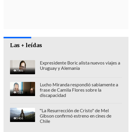
sea presentada ante la autoridad
competente", indicó.
Las + leídas
Expresidente Boric alista nuevos viajes a
Uruguay y Alemania
7988
Lucho Miranda respondió sabiamente a
frase de Camila Flores sobre la
7523
discapacidad
"La Resurrección de Cristo" de Mel
Gibson confirmó estreno en cines de
Por otra parte, Calderón dijo al canal
5406
Chile
Unitel
que tiene conocimiento de que