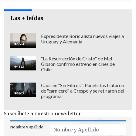
Las + leídas
Expresidente Boric alista nuevos viajes a
Uruguay y Alemania
6664
"La Resurrección de Cristo" de Mel
Gibson confirmó estreno en cines de
4112
Chile
Ante esto el tribunal decidió que el
sociólogo puede presentarse ante la
Caos en "Sin Filtros": Panelistas trataron
de "carnicero" a Crespo y se retiraron del
justicia porque está habido en la Región
3805
programa
Metropolitana y
dictó órdenes de
detención a las dos policías con
Suscríbete a nuestro newsletter
autorización para allanamientos.
Nombre y apellido
El fiscal Raúl Guzmán explicó que "se