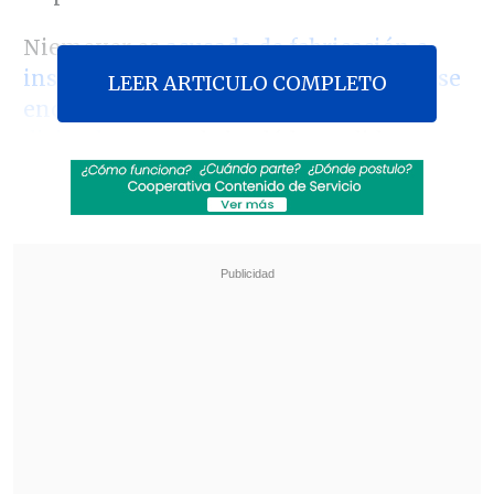
Niemeyer es
acusado de fabricación e
instalación de artefactos explosivos
y
se
LEER ARTICULO COMPLETO
encuentra prófugo desde el 7 de
diciembre
, cuando burló la medida
precautoria de arresto domiciliario y
dejó de acudir a las citaciones judiciales.
Revisa también
TC declaró admisibles requerimientos de la
oposición contra la megarreforma
Corte de Apelaciones revocó prisión
preventiva de Joaquín Lavín León
El fiscal Raúl Guzmán había pedido