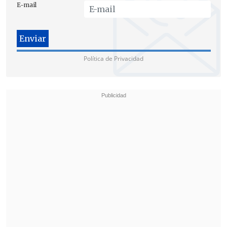
E-mail
hizo valer un hecho sobreviniente que es
una certificación de un ministro de fe del
tribunal, que concurrió este jueves al
domicilio del imputado, donde
habría
Política de Privacidad
certificado que por información que le
proporcionó una persona adulta el
imputado se encontraría en el lugar del
juicio
y que momentáneamente no se
encontraría en el domicilio".
"En conformidad de ello se notificó la
resolución que lo cita a audiencia de
juicio oral. Como hecho sobreviniente
que no se nos ha informado, hoy hemos
solicitado nuevamente que se reitere y
se despache orden de detención en