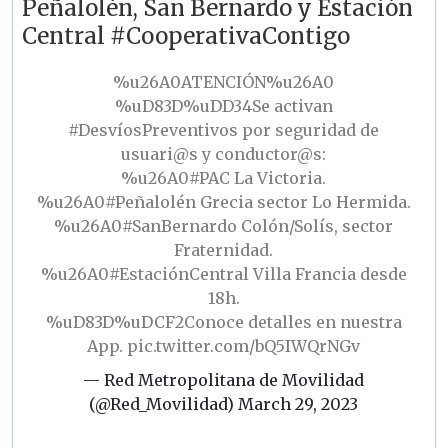
Peñalolén, San Bernardo y Estación
Central #CooperativaContigo
%u26A0ATENCIÓN%u26A0
%uD83D%uDD34Se activan
#DesvíosPreventivos
por seguridad de
usuari@s y conductor@s:
%u26A0
#PAC
La Victoria.
%u26A0
#Peñalolén
Grecia sector Lo Hermida.
%u26A0
#SanBernardo
Colón/Solís, sector
Fraternidad.
%u26A0
#EstaciónCentral
Villa Francia desde
18h.
%uD83D%uDCF2Conoce detalles en nuestra
App.
pic.twitter.com/bQ5IWQrNGv
— Red Metropolitana de Movilidad
(@Red_Movilidad)
March 29, 2023