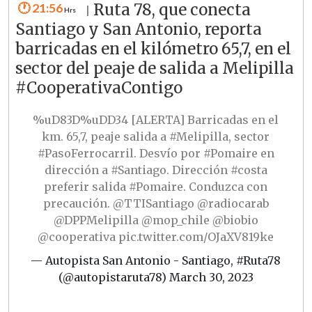
21:56
Ruta 78, que conecta
|
Santiago y San Antonio, reporta
barricadas en el kilómetro 65,7, en el
sector del peaje de salida a Melipilla
#CooperativaContigo
%uD83D%uDD34 [ALERTA] Barricadas en el
km. 65,7, peaje salida a
#Melipilla
, sector
#PasoFerrocarril
. Desvío por
#Pomaire
en
dirección a
#Santiago
. Dirección
#costa
preferir salida
#Pomaire
. Conduzca con
precaución.
@TTISantiago
@radiocarab
@DPPMelipilla
@mop_chile
@biobio
@cooperativa
pic.twitter.com/OJaXV819ke
— Autopista San Antonio - Santiago, #Ruta78
(@autopistaruta78)
March 30, 2023