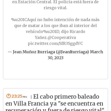
en Estación Central. El policía está fuera de
riesgo vital.
%u201CAquí no hubo intención de nada más
que de matar a los que iban al interior del
vehículo%u201D, dijo Ricardo
Yañez.
@Cooperativa
pic.twitter.com/SfR3SggdVC
— Jean Muñoz Iturriaga (@JeanIturriaga)
March
30, 2023
23:25
El cabo primero baleado
|
en Villa Francia ya "se encuentra en
recuperación y fuera de riesgo vital",