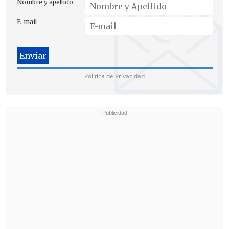
Nombre y apellido
E-mail
Política de Privacidad
[Lee también: Micco valoró reunión con la
CIDH "para que el mundo vea lo que está
pasando en Chile"]
También compartió instancias el
Instituto Nacional de Derechos
Humanos
(INDH), la
Defensoría de la
Niñez
, la
Defensoría Penal Pública
, la
Conferencia Episcopal
y la
Fiscalía
Nacional
, así también con