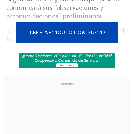
comunicará sus "observaciones y
recomendaciones" preliminares.
El trabajo del equipo técnico comenzó el
LEER ARTICULO COMPLETO
lunes pasado, como antesala para la
próxima visita
in loco
que realizarán los
representantes de la Comisión.
Revisa también
Axel Callís: Kast no podrá aplicar en seguridad
la "doctrina Quiroz" de ganar por penales
Reportan caída de estudiante desde un cuarto
piso del Liceo 1