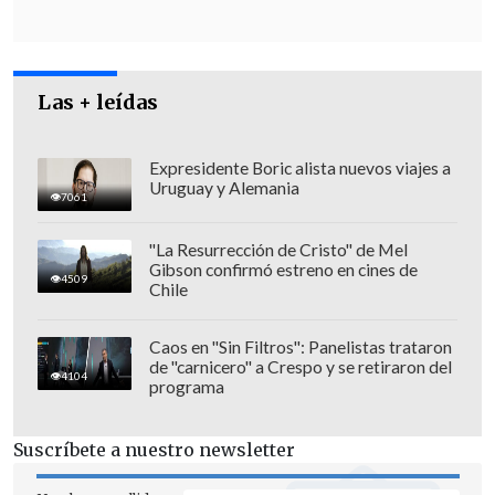
Durante esta semana sostuvo, entre
otras,
"reuniones conclusivas con las
autoridades gubernamentales"
, entre
Las + leídas
ellas la Cancillería o el Ministerio de
Justicia, subrayó la CIDH en Twitter.
Expresidente Boric alista nuevos viajes a
Uruguay y Alemania
También se reunió con autoridades de
7061
otros poderes del Estado, como el
"La Resurrección de Cristo" de Mel
presidente de la Corte Suprema,
Haroldo
Gibson confirmó estreno en cines de
4509
Brito
, y el de la Cámara de Diputados,
Chile
Iván Flores
.
Caos en "Sin Filtros": Panelistas trataron
de "carnicero" a Crespo y se retiraron del
4104
programa
Suscríbete a nuestro newsletter