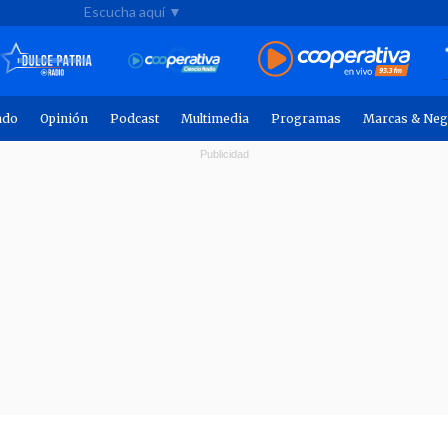
Escucha aquí ▼
ndo
Opinión
Podcast
Multimedia
Programas
Marcas & Neg