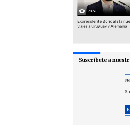
7376
Expresidente Boric alista nu
viajes a Uruguay y Alemania
Suscríbete a nuest
No
E-