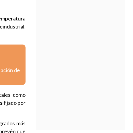
temperatura
eindustrial,
bación de
tales como
s
fijado por
.
 grados más
s prevén que