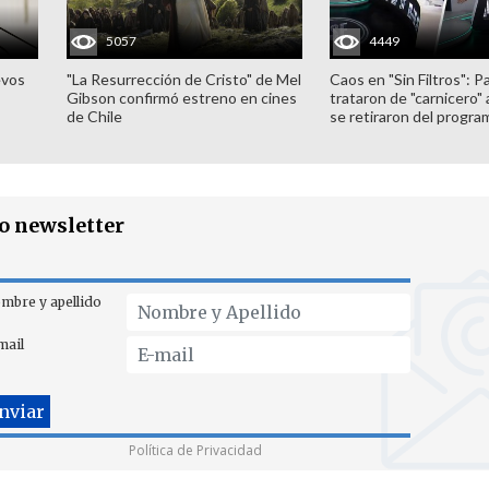
5057
4449
evos
"La Resurrección de Cristo" de Mel
Caos en "Sin Filtros": P
Gibson confirmó estreno en cines
trataron de "carnicero"
de Chile
se retiraron del progra
ro newsletter
mbre y apellido
mail
Política de Privacidad