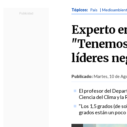
Tópicos:
País
| Medioambien
Experto e
"Tenemos 
líderes n
Publicado:
Martes, 10 de Ago
El profesor del Depart
Ciencia del Clima y la
"Los 1,5 grados (de so
grados están un poco m