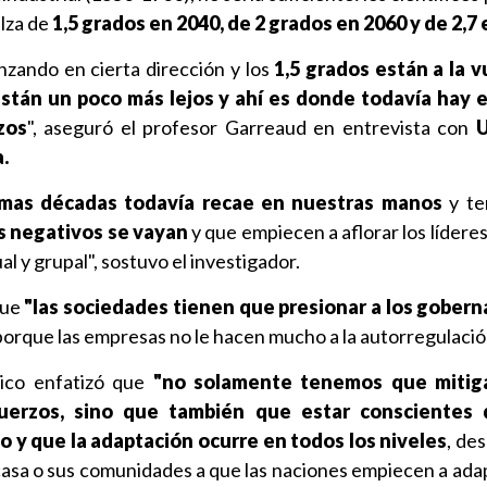
alza de
1,5 grados en 2040, de 2 grados en 2060 y de 2,7 
anzando en cierta dirección y los
1,5 grados están a la v
están un poco más lejos y ahí es donde todavía hay e
zos
", aseguró el profesor Garreaud en entrevista con
.
ximas décadas todavía recae en nuestras manos
y te
es negativos se vayan
y que empiecen a aflorar los líderes
l y grupal", sostuvo el investigador.
que
"las sociedades tienen que presionar a los gobern
 porque las empresas no le hacen mucho a la autorregulació
ico enfatizó que
"no solamente tenemos que mitiga
uerzos, sino que también que estar conscientes 
o y que la adaptación ocurre en todos los niveles
, de
 casa o sus comunidades a que las naciones empiecen a ada