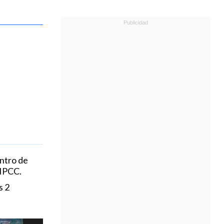
entro de
 IPCC.
s 2