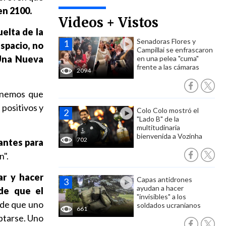
en 2100.
Videos + Vistos
uelta de la
Senadoras Flores y
spacio, no
Campillai se enfrascaron
Una Nueva
en una pelea "cuma"
frente a las cámaras
2094
nemos que
 positivos y
Colo Colo mostró el
"Lado B" de la
multitudinaria
bienvenida a Vozinha
702
antes para
n".
r y hacer
Capas antidrones
ayudan a hacer
de que el
"invisibles" a los
sde que uno
soldados ucranianos
661
ptarse. Uno