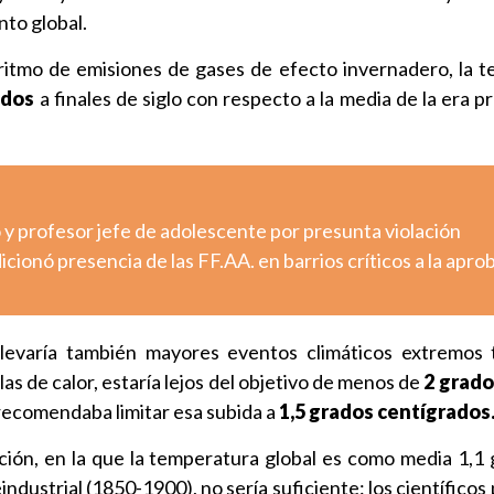
nto global.
 ritmo de emisiones de gases de efecto invernadero, la 
ados
a finales de siglo con respecto a la media de la era pr
y profesor jefe de adolescente por presunta violación
cionó presencia de las FF.AA. en barrios críticos a la apro
levaría también mayores eventos climáticos extremos 
as de calor, estaría lejos del objetivo de menos de
2 grado
 recomendaba limitar esa subida a
1,5 grados centígrados
ción, en la que la temperatura global es como media 1,1
industrial (1850-1900), no sería suficiente: los científico