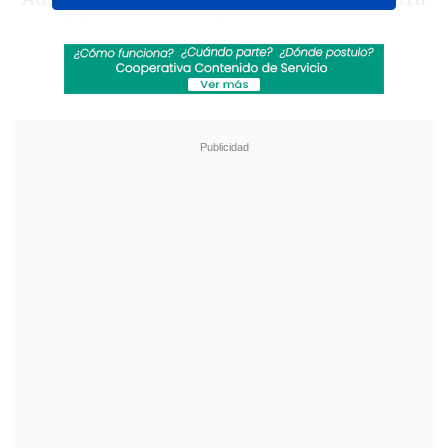
que
"el INE contrató a 14 extranjeros
que no estaban habilitados para
trabajar en el país
. En detalle, 5 de ellos
corresponden a exresidentes definitivos
o temporales/transitorio, a los que se les
revocó la residencia por diversos
motivos; incluso uno de ellos mantenía
pendiente una expulsión administrativa
del país".
Revisa también
Megarreforma: Oposición tiene esperanza en
que el TC valide sus argumentos "sólidos y
robustos"
Joven de 19 años fue asesinado tras ser