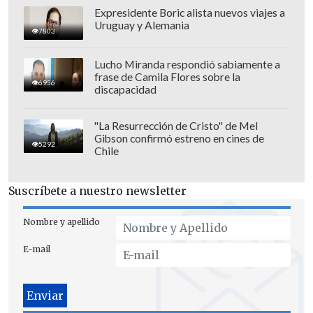
un comunicado oficial
.
Expresidente Boric alista nuevos viajes a
Uruguay y Alemania
7803
Lucho Miranda respondió sabiamente a
frase de Camila Flores sobre la
6956
discapacidad
"La Resurrección de Cristo" de Mel
Gibson confirmó estreno en cines de
5292
Chile
Suscríbete a nuestro newsletter
Nombre y apellido
E-mail
No se constató, además, que "
más de 130
personas contratadas contaran
efectivamente con los antecedentes