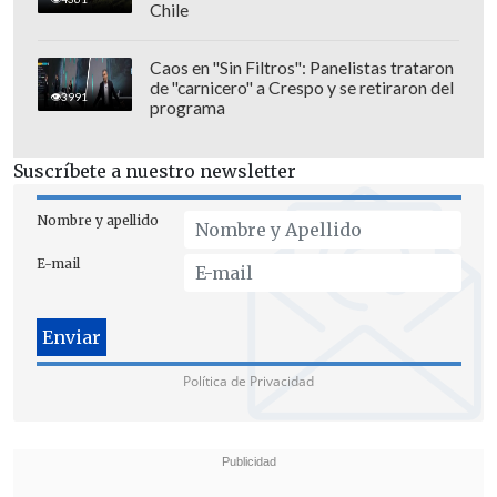
Chile
modalidad de derecho
, que es algo
parecido a lo que vamos a tener en 2024".
Caos en "Sin Filtros": Panelistas trataron
de "carnicero" a Crespo y se retiraron del
3991
programa
Suscríbete a nuestro newsletter
Nombre y apellido
E-mail
Política de Privacidad
"Entonces,
cualquier censo que toma
decisiones abruptas no planificadas