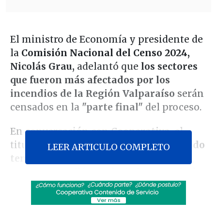
El ministro de Economía y presidente de
la
Comisión Nacional del Censo 2024,
Nicolás Grau,
adelantó que
los sectores
que fueron más afectados por los
incendios de la Región Valparaíso
serán
censados en la
"parte final"
del proceso.
En conversación con
Cooperativa
, el
titular de Economía sostuvo que
"cuando
LEER ARTICULO COMPLETO
tenemos una emergencia de este tipo
,
este censo, a diferencia de la mayoría de
los censos anteriores,
va a ser un censo
que se va a realizar durante tres meses
.
Esta fue una decisión técnica que tomó el