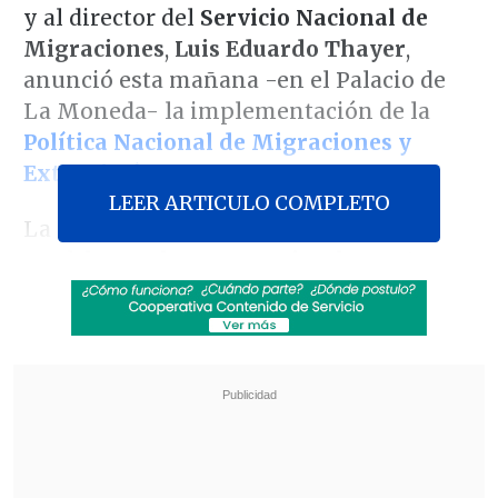
y al director del
Servicio Nacional de
Migraciones
,
Luis Eduardo Thayer
,
anunció esta mañana -en el Palacio de
La Moneda- la implementación de la
Política Nacional de Migraciones y
Extranjería.
LEER ARTICULO COMPLETO
La iniciativa consta de
28 medidas
en
total,
las cuales se van a implementar
durante este año con el objetivo de
controlar el flujo migratorio.
Revisa también
Sistema frontal deja más de 3.000
damnificados y cerca de 9.000 aislados en el
centro-sur