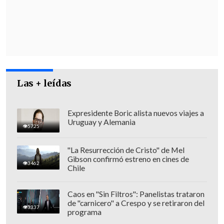
Las + leídas
Expresidente Boric alista nuevos viajes a
Uruguay y Alemania
5725
En paralelo, se instalará un
comité que
"La Resurrección de Cristo" de Mel
Gibson confirmó estreno en cines de
va a materializar las órdenes de
3462
Chile
expulsión administrativas que están
pendientes
, y también se entregará
Caos en "Sin Filtros": Panelistas trataron
de "carnicero" a Crespo y se retiraron del
financiamiento para 10 proyectos de
3337
programa
mejora de municipios cuya población ha