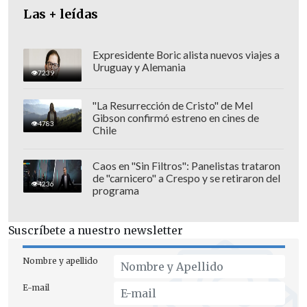
Las + leídas
Expresidente Boric alista nuevos viajes a
Uruguay y Alemania
7239
"La Resurrección de Cristo" de Mel
La misma medida tomaron las diputadas
Gibson confirmó estreno en cines de
4783
Pamela Jiles (PH)
y
Mónica Arce (IND-
Chile
Ecologista Verde)
, que se retiraron de la
sala al momento de la votación.
Caos en "Sin Filtros": Panelistas trataron
de "carnicero" a Crespo y se retiraron del
4236
programa
En tanto, una de las parlamentarias que
no asistió fue
Claudia Mix (Comunes)
,
Suscríbete a nuestro newsletter
quien explicó que se encuentra "
en
labores de representación del Congreso
Nombre y apellido
chileno en instancias internacionales
E-mail
que están por comenzar
", advirtiendo, de