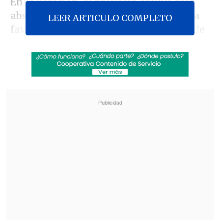
En la votación, el proyecto obtuvo
tres
abstenciones, 71 votos en contra y 73 a
LEER ARTICULO COMPLETO
favor
. Si bien hubo un número mayor de
votos favorables que los negativos, no
superaron la sumatoria de estos y las
abstenciones, como exige el reglamento.
Revisa también
Colombiano fue asesinado a balazos en un cité
de La Cisterna
Kast arribó a Colombia para asistir a la
asunción de Abelardo de la Espriella
Además,
tres diputadas de la
centroizquierda no votaron el proyecto