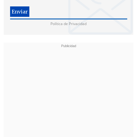
todas maneras, que su voto estaba
"pareado"
por lo que no afectó en el
desenlace.
Política de Privacidad
"
Un voto se parea con otro del sector de
derecha y ambos se anulan dejando el
quórum para la aprobación sin
modificar
", detalló la parlamentaria.
Los diputados que
se abstuvieron
:
Andrés Jouannet (IND-Amarillos)
Enrique Lee (PRI)
Gaspar Rivas (exPDG)
Los parlamentarios que votaron
en
contra
: