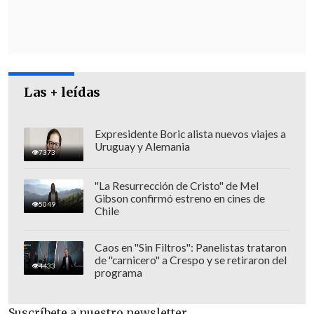
coincidiendo con
la tramitación de la
megarreforma del Gobierno, que -se
advierte- cuenta con una mayoría muy
ajustada
.
Las + leídas
Expresidente Boric alista nuevos viajes a
Uruguay y Alemania
7373
"La Resurrección de Cristo" de Mel
Gibson confirmó estreno en cines de
5049
Chile
Caos en "Sin Filtros": Panelistas trataron
de "carnicero" a Crespo y se retiraron del
4433
programa
Suscríbete a nuestro newsletter