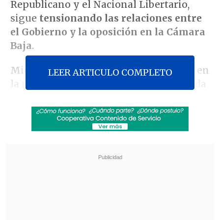
Republicano y el Nacional Libertario,
sigue
tensionando las relaciones entre
el Gobierno y la oposición en la Cámara
Baja
.
Mientras sectores de derecha avanzan en
LEER ARTICULO COMPLETO
la redacción del libelo, desde la izquierda
se levanta una alerta sobre los
verdaderos motivos de esta acción,
sugiriendo que
se trata de una
maniobra distractora frente a los
cambios estructurales que se debaten en
el Congreso
.
Revisa también
Presidente Kast condicionó presencia de las