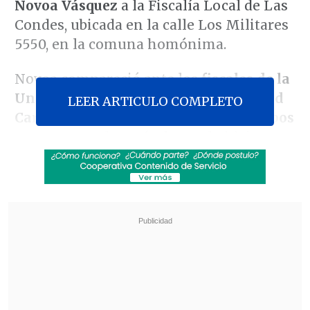
Novoa Vásquez
a la Fiscalía Local de Las
Condes, ubicada en la calle Los Militares
5550, en la comuna homónima.
Novoa compareció ante los
fiscales de la
Unidad de Delitos de Alta Complejidad
LEER ARTICULO COMPLETO
Carlos Gajardo y José Antonio Villalobos
una semana después de que lo hicieran
los socios controladores del grupo Penta,
Carlos Alberto Délano
y
Carlos Eugenio
Lavín
, a quienes siguieron
el ex senador
UDI Carlos Bombal
; el gerente general de
Penta, Manuel Antonio Tocornal,
el ex
subsecretario de Minería Pablo Wagner
y,
ayer,
el ex diputado y ex candidato a
senador Alberto Cardemil (RN)
.