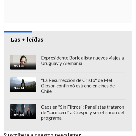
ante la PDI que
Novoa le "dictaba"
boletas falsas dirigidas al grupo Penta
,
cuyos dineros habrían servido para
financiar campañas de candidatos de la
Las + leídas
UDI, entre ellos la senadora Ena von
Baer.
Expresidente Boric alista nuevos viajes a
Uruguay y Alemania
7195
"La Resurrección de Cristo" de Mel
Gibson confirmó estreno en cines de
4714
Chile
Caos en "Sin Filtros": Panelistas trataron
de "carnicero" a Crespo y se retiraron del
4208
programa
Suscríbete a nuestro newsletter