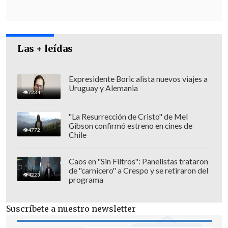
computador
", aseveró el ministro en una
entrevista que publica este domingo el
diario
El Mercurio
.
Las + leídas
Expresidente Boric alista nuevos viajes a
Uruguay y Alemania
7234
"La Resurrección de Cristo" de Mel
Gibson confirmó estreno en cines de
4772
Chile
Caos en "Sin Filtros": Panelistas trataron
de "carnicero" a Crespo y se retiraron del
4223
programa
Suscríbete a nuestro newsletter
El matutino acompañó la nota de una