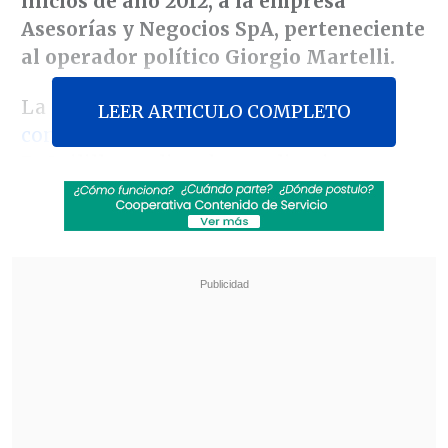
inicios de año 2012, a la empresa
Asesorías y Negocios SpA, perteneciente
al operador político Giorgio Martelli.
La
información sobre dichas boletas,
LEER ARTICULO COMPLETO
conocida a mediados de abril
, obligó a
Peñailillo a salir a dar explicaciones para
descartar que correspondieran a pagos
políticos por servicios inexistentes por
parte de SQM. Esto debido a que poco
antes se había conocido que
Asesorías y
Negocios emitió boletas para
SQM Salar,
filial de Soquimich
.
Revisa también
Colombiano fue asesinado a balazos en un cité