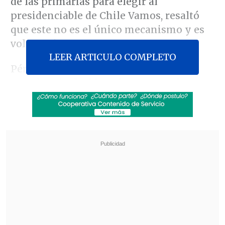
de las primarias para elegir al
presidenciable de Chile Vamos, resaltó
que este no es el único mecanismo y es
voluntario.
LEER ARTICULO COMPLETO
Pérez dijo además que si el ex
Mandatario
decide volver a postular por
el sillón de La Moneda "va a convocar a
una gran mayoría".
Revisa también
Escolta del exministro Cordero frustró a
disparos un portonazo en Vitacura
Incendio en domicilio provocó la muerte de
dos adultos mayores en Recoleta