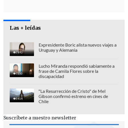
Las + leídas
Expresidente Boric alista nuevos viajes a
Uruguay y Alemania
7993
Lucho Miranda respondió sabiamente a
frase de Camila Flores sobre la
7550
discapacidad
Sin embargo, la vicepresidenta de Avanza
"La Resurrección de Cristo" de Mel
Gibson confirmó estreno en cines de
Chile afirmó que en el equipo del ex
5414
Chile
mandatario no hay ningún matiz
respecto a las primarias, pues "estamos
Suscríbete a nuestro newsletter
seguros de que
si Sebastián Piñera