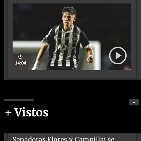
🕑
14:04
+
+ Vistos
Senadoras Flores y Campillai se