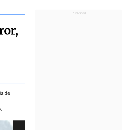
ror,
ia de
.