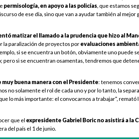
de
permisología, en apoyo a las policías
, que estamos se
discurso de ese día, sino que van a ayudar también al mejor
ntó matizar el llamado a la prudencia que hizo al Man
or la paralización de proyectos por
evaluaciones ambient
ejemplo, si se encuentra un botón, obviamente uno puede s
; pero si se encuentran osamentas, tendremos que detene
e muy buena manera con el Presidente
: tenemos conve
s no solamente el rol de cada uno y por lo tanto, la separa
que lo más importante: el convocarnos a trabajar", remató la
nocer que el
expresidente Gabriel Boric no asistirá a la
ra del país el 1 de junio.