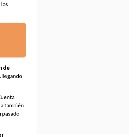
 los
n de
,
llegando
Cuenta
eda también
an pasado
er