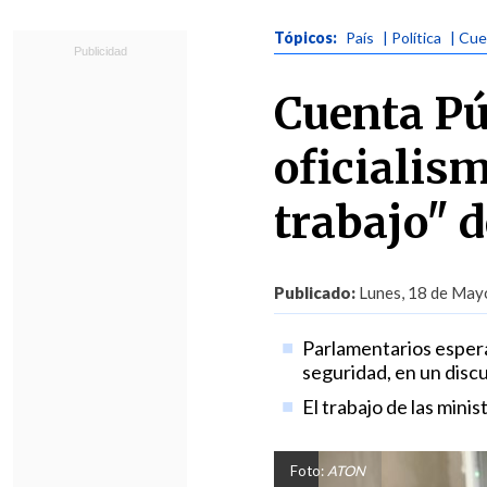
Tópicos:
País
| Política
| Cue
Cuenta Pú
oficialis
trabajo" d
Publicado:
Lunes, 18 de Mayo
Parlamentarios espera
seguridad, en un disc
El trabajo de las mini
Foto:
ATON