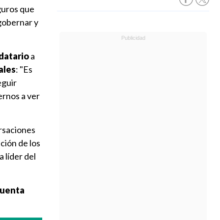
guros que
 gobernar y
datario
a
ales
: "Es
eguir
rnos a ver
rsaciones
ción de los
 líder del
 Cuenta