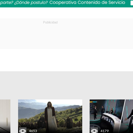
4653
4179