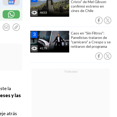
Cristo" de Mel Gibson
confirmó estreno en
cines de Chile
4653
Caos en "Sin Filtros":
Panelistas trataron de
"carnicero" a Crespo y se
retiraron del programa
4179
ste la
eses y las
eje atrás