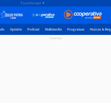
Escucha aquí ▼
ndo
Opinión
Podcast
Multimedia
Programas
Marcas & Neg