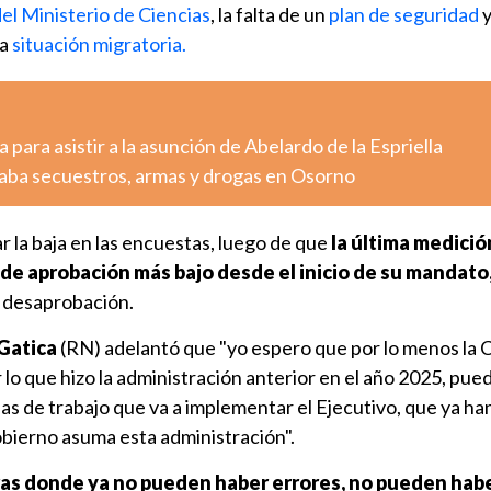
del Ministerio de Ciencias
, la falta de un
plan de seguridad
y
la
situación migratoria.
 para asistir a la asunción de Abelardo de la Espriella
aba secuestros, armas y drogas en Osorno
 la baja en las encuestas, luego de que
la última medició
 de aprobación más bajo desde el inicio de su mandato
e desaprobación.
Gatica
(RN) adelantó que "yo espero que por lo menos la 
 lo que hizo la administración anterior en el año 2025, pu
neas de trabajo que va a implementar el Ejecutivo, que ya h
bierno asuma esta administración".
ras donde ya no pueden haber errores, no pueden hab