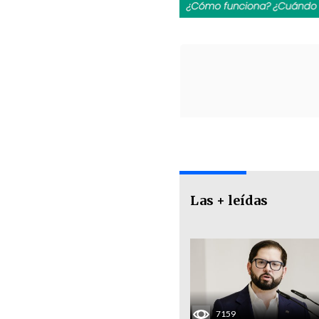
Las + leídas
7159