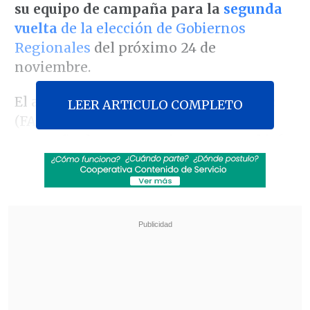
su equipo de campaña para la
segunda
vuelta
de la elección de Gobiernos
Regionales
del próximo 24 de
noviembre.
El alcalde de Maipú,
Tomás Vodanovic
LEER ARTICULO COMPLETO
(FA),
asumirá como generalísimo de
campaña
de Orrego, mientras que el jefe
comunal de Renca, el independiente
Claudio Castro, será el jefe territorial
.
Revisa también
Corte ratificó destitución de enfermera que
viajó al extranjero durante licencia por hijo
gravemente enfermo
Alberto Larraín fue formalizado por la arista