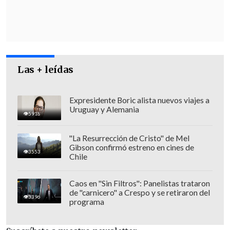
que es absolutamente independiente",
destacó el actual gobernador.
Las + leídas
Expresidente Boric alista nuevos viajes a
Uruguay y Alemania
5918
"La Resurrección de Cristo" de Mel
Gibson confirmó estreno en cines de
3553
Chile
Caos en "Sin Filtros": Panelistas trataron
de "carnicero" a Crespo y se retiraron del
3396
programa
Por otro lado, Orrego criticó que esta
elección se transforme en una "entre la