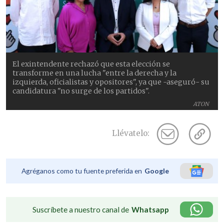
El exintendente rechazó que esta elección se
transforme en una lucha "entre la derecha y la
izquierda, oficialistas y opositores", ya que -aseguró- su
candidatura "no surge de los partidos".
ATON
Llévatelo:
Agréganos como tu fuente preferida en
Google
Suscríbete a nuestro canal de
Whatsapp