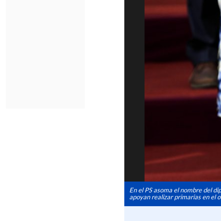
En el PS asoma el nombre del di
apoyan realizar primarias en el o