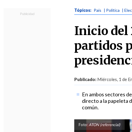
Tópicos:
País
| Política
| Ele
Inicio del
partidos p
presidenc
Publicado:
Miércoles, 1 de E
En ambos sectores debe
directo a la papeleta
común.
Foto:
ATON (referencial)