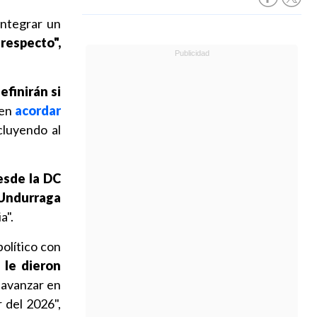
integrar un
respecto",
efinirán si
 en
acordar
cluyendo al
esde la DC
 Undurraga
a".
olítico con
 le dieron
 avanzar en
r del 2026",