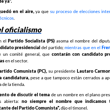
e ya".
quedó en el aire,
ya que
su proceso de elecciones int
écnicos
.
 oficialismo
n el
Partido Socialista (PS)
asoma el nombre del dipu
didato presidencial
del partido;
mientras que en el
Fre
te un comité general, que
contarán con candidato pr
ias
en el sector.
artido Comunista (PC),
su presidente
Lautaro Carmon
a candidatura,
pese a que tampoco están cerrados a ap
a de la tienda.
nto de discutir el tema
de un nombre en el plano presi
s abierta:
no siempre el nombre que indicamos 
tante del Partido Comunista",
dijo el timonel.