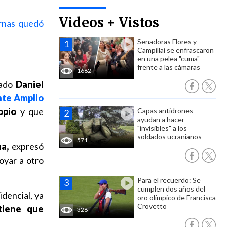
Videos + Vistos
ernas quedó
Senadoras Flores y
Campillai se enfrascaron
en una pelea "cuma"
frente a las cámaras
1682
tado
Daniel
nte Amplio
opio
y que
Capas antidrones
ayudan a hacer
"invisibles" a los
soldados ucranianos
571
a,
expresó
oyar a otro
Para el recuerdo: Se
cumplen dos años del
dencial, ya
oro olímpico de Francisca
Crovetto
tiene que
328