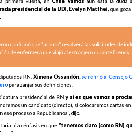
la primera vuelta, en
Chile Vamos
aún está la duda s
ada presidencial de la UDI, Evelyn Matthei,
que goza 
.
ierno confirmó que "pronto" resolverá las solicitudes de ind
ción de enfermera que viajó al extranjero durante licencia 
o
 diputados RN,
Ximena Ossandón,
se refirió al Consejo
ero
para zanjar sus definiciones.
ndidatura presidencial de RN
y si es que vamos a procla
 tendremos un candidato (directo), si colocaremos cartas en
 en ese proceso a Republicanos", dijo.
taria hizo énfasis en que
"tenemos claro (como RN) q