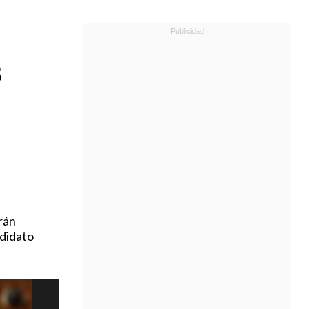
s
rán
ndidato