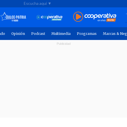
Escucha aquí ▼
ndo
Opinión
Podcast
Multimedia
Programas
Marcas & Neg