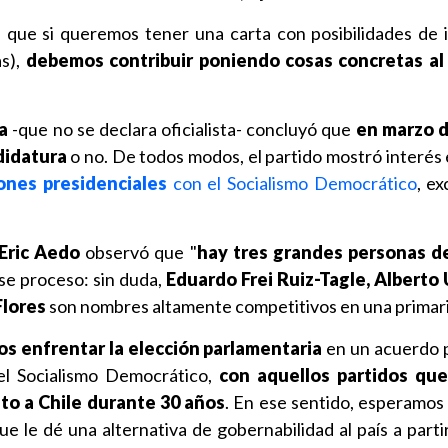
 que si queremos tener una carta con posibilidades de 
as),
debemos contribuir poniendo cosas concretas al 
a
-que no se declara oficialista- concluyó que
en marzo d
didatura
o no. De todos modos, el partido mostró interés
iones presidenciales
con el Socialismo Democrático
, ex
 Eric Aedo
observó que "
hay tres grandes personas d
e proceso: sin duda,
Eduardo Frei Ruiz-Tagle, Alberto
Flores
son nombres altamente competitivos en una primari
s enfrentar la elección parlamentaria
en un acuerdo p
 el Socialismo Democrático,
con aquellos partidos que
nto a Chile durante 30 años
. En ese sentido, esperamos
ue le dé una alternativa de gobernabilidad al país a parti