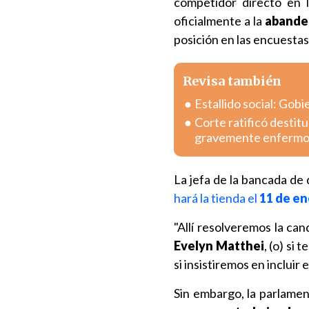
competidor directo en 
oficialmente a la
abander
posición en las encuestas
Revisa también
Estallido social: Gob
Corte ratificó destitu
gravemente enferm
La jefa de la bancada de
hará la tienda el
11 de en
"Allí resolveremos la ca
Evelyn Matthei
, (o) si
si insistiremos en incluir
Sin embargo, la parlamen