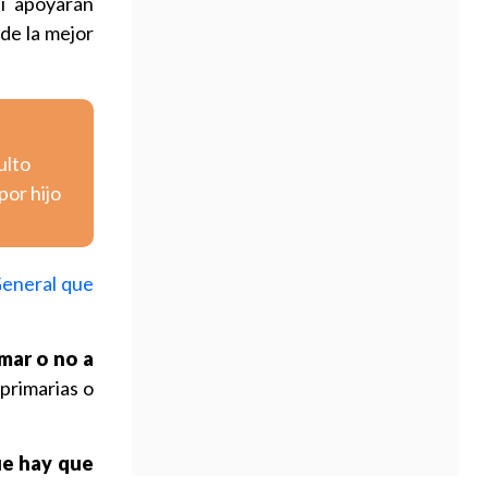
i apoyarán
de la mejor
ulto
por hijo
 General que
mar o no a
 primarias o
ue hay que