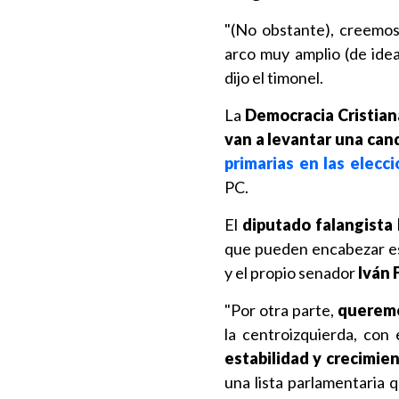
"(No obstante), creemos
arco muy amplio (de ide
dijo el timonel.
La
Democracia Cristian
van a levantar una can
primarias en las elecc
PC.
El
diputado falangista
que pueden encabezar es
y el propio senador
Iván 
"Por otra parte,
queremo
la centroizquierda, con
estabilidad y crecimie
una lista parlamentaria q