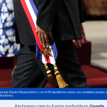
putado Daniel Manouchehri; y en el FA decidieron contar con candidato propio,
ficialismo.
Agréganos como tu fuente preferida en
Google