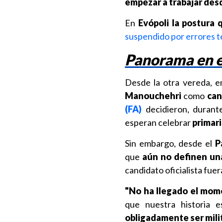
empezar a trabajar desd
En
Evópoli
la postura 
suspendido por errores t
Panorama en el
Desde la otra vereda, e
Manouchehri
como
can
(FA)
decidieron, duran
esperan celebrar
primar
Sin embargo, desde el
P
que
aún no definen un
candidato oficialista fuer
"No ha llegado el mome
que nuestra historia e
obligadamente ser mili