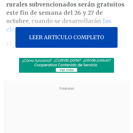
rurales subvencionados serán gratuitos
este fin de semana del 26 y 27 de
octubre
, cuando se desarrollarán
las
elecciones municipales y regionales
.
LEER ARTICULO COMPLETO
El
ministro Juan Carlos Muñoz
explicó
que "los servicios de Metro y de trenes
de cercanía, así como todos los servicios
rurales y subsidiados por el Ministerio,
servicios especiales, van a ser gratuitos,
por lo tanto, las personas también van a
tener una facilidad adicional, como en
las jornadas (electorales) anteriores, para
poder votar".
Revisa también