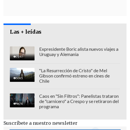
funciona si usted tiene algún saldo en su
cuenta", complementó.
Las + leídas
Expresidente Boric alista nuevos viajes a
Uruguay y Alemania
7397
"La Resurrección de Cristo" de Mel
Gibson confirmó estreno en cines de
5085
Chile
Caos en "Sin Filtros": Panelistas trataron
de "carnicero" a Crespo y se retiraron del
4478
programa
[Escuche también]
Elecciones
municipales y regionales 2024: Conoce
Suscríbete a nuestro newsletter
la mejor ruta para tu local de votación