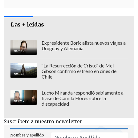
Evelyn Matthei Fornet
".
"Ahora, lo que corresponde es que
nuestro Consejo General, mañana 11 de
Las + leídas
enero,
vote para proclamar como
candidata presidencial a Evelyn
Expresidente Boric alista nuevos viajes a
Uruguay y Alemania
Matthei
", afirmó la representante del
7517
partido.
"La Resurrección de Cristo" de Mel
Gibson confirmó estreno en cines de
5173
Chile
Lucho Miranda respondió sabiamente a
frase de Camila Flores sobre la
4969
discapacidad
Suscríbete a nuestro newsletter
Nombre y apellido