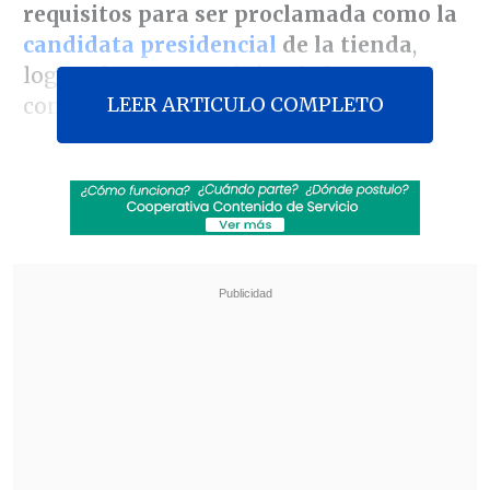
requisitos para ser proclamada como la
candidata presidencial
de la tienda
,
logrando 121 patrocinios de los 217
LEER ARTICULO COMPLETO
consejeros.
Según informaron desde el partido de
opositor, también se recibieron
patrocinios generales para la
nominación de otra candidatura
presidencial del
senador Francisco
Chahuán
, aunque
fuera de plazo y sin
contar con la manifestación de
voluntad expresa
del mismo postulante
.
Revisa también
Tras presión del oficialismo: Kast afirma que